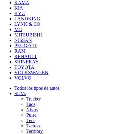
KAMA
KIA
KYC
LANDKING
LYNK & CO
MG
MITSUBISHI
NISSAN
PEUGEOT
RAM
RENAULT
SHINERAY
TOYOTA
VOLKSWAGEN
VOLVO
Todos los tipos de autos
SUVs
Tracker
Taos
Nivus
Pulse
Tera
T-cross
Territory