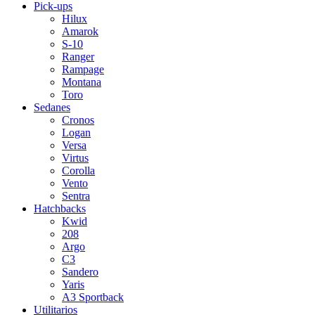
Pick-ups
Hilux
Amarok
S-10
Ranger
Rampage
Montana
Toro
Sedanes
Cronos
Logan
Versa
Virtus
Corolla
Vento
Sentra
Hatchbacks
Kwid
208
Argo
C3
Sandero
Yaris
A3 Sportback
Utilitarios