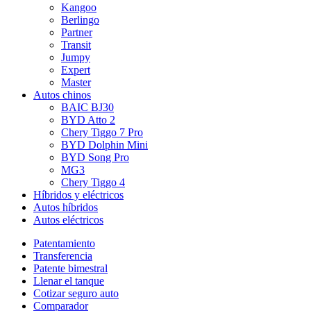
Kangoo
Berlingo
Partner
Transit
Jumpy
Expert
Master
Autos chinos
BAIC BJ30
BYD Atto 2
Chery Tiggo 7 Pro
BYD Dolphin Mini
BYD Song Pro
MG3
Chery Tiggo 4
Híbridos y eléctricos
Autos híbridos
Autos eléctricos
Patentamiento
Transferencia
Patente bimestral
Llenar el tanque
Cotizar seguro auto
Comparador