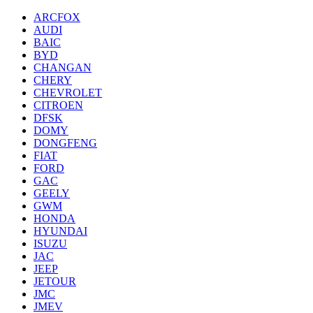
ARCFOX
AUDI
BAIC
BYD
CHANGAN
CHERY
CHEVROLET
CITROEN
DFSK
DOMY
DONGFENG
FIAT
FORD
GAC
GEELY
GWM
HONDA
HYUNDAI
ISUZU
JAC
JEEP
JETOUR
JMC
JMEV