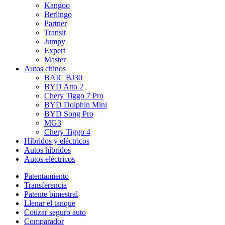
Kangoo
Berlingo
Partner
Transit
Jumpy
Expert
Master
Autos chinos
BAIC BJ30
BYD Atto 2
Chery Tiggo 7 Pro
BYD Dolphin Mini
BYD Song Pro
MG3
Chery Tiggo 4
Híbridos y eléctricos
Autos híbridos
Autos eléctricos
Patentamiento
Transferencia
Patente bimestral
Llenar el tanque
Cotizar seguro auto
Comparador