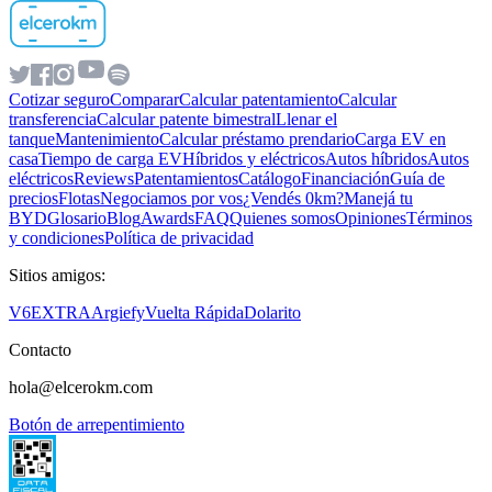
Cotizar seguro
Comparar
Calcular patentamiento
Calcular
transferencia
Calcular patente bimestral
Llenar el
tanque
Mantenimiento
Calcular préstamo prendario
Carga EV en
casa
Tiempo de carga EV
Híbridos y eléctricos
Autos híbridos
Autos
eléctricos
Reviews
Patentamientos
Catálogo
Financiación
Guía de
precios
Flotas
Negociamos por vos
¿Vendés 0km?
Manejá tu
BYD
Glosario
Blog
Awards
FAQ
Quienes somos
Opiniones
Términos
y condiciones
Política de privacidad
Sitios amigos:
V6
EXTRA
Argiefy
Vuelta Rápida
Dolarito
Contacto
hola@elcerokm.com
Botón de arrepentimiento