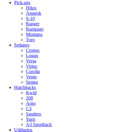
Pick-ups
Hilux
Amarok
S-10
Ranger
Rampage
Montana
Toro
Sedanes
Cronos
Logan
Versa
Virtus
Corolla
Vento
Sentra
Hatchbacks
Kwid
208
Argo
C3
Sandero
Yaris
A3 Sportback
Utilitarios