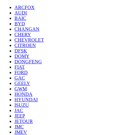
ARCFOX
AUDI
BAIC
BYD
CHANGAN
CHERY
CHEVROLET
CITROEN
DFSK
DOMY
DONGFENG
FIAT
FORD
GAC
GEELY
GWM
HONDA
HYUNDAI
ISUZU
JAC
JEEP
JETOUR
JMC
JMEV