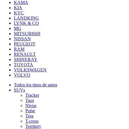
KAMA
KIA
KYC
LANDKING
LYNK & CO
MG
MITSUBISHI
NISSAN
PEUGEOT
RAM
RENAULT
SHINERAY
TOYOTA
VOLKSWAGEN
VOLVO
Todos los tipos de autos
SUVs
Tracker
Taos
Nivus
Pulse
Tera
T-cross
Territory