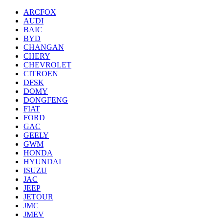
ARCFOX
AUDI
BAIC
BYD
CHANGAN
CHERY
CHEVROLET
CITROEN
DFSK
DOMY
DONGFENG
FIAT
FORD
GAC
GEELY
GWM
HONDA
HYUNDAI
ISUZU
JAC
JEEP
JETOUR
JMC
JMEV