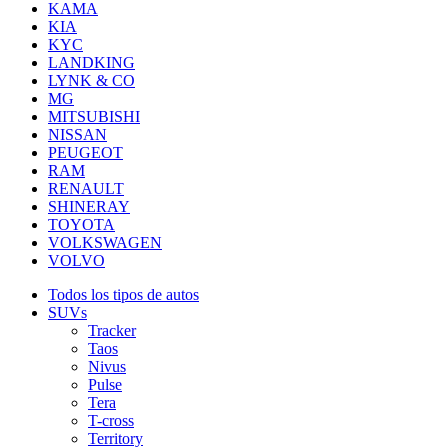
KAMA
KIA
KYC
LANDKING
LYNK & CO
MG
MITSUBISHI
NISSAN
PEUGEOT
RAM
RENAULT
SHINERAY
TOYOTA
VOLKSWAGEN
VOLVO
Todos los tipos de autos
SUVs
Tracker
Taos
Nivus
Pulse
Tera
T-cross
Territory