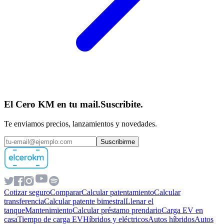
El Cero KM en tu mail.
Suscribite.
Te enviamos precios, lanzamientos y novedades.
Suscribirme
Cotizar seguro
Comparar
Calcular patentamiento
Calcular
transferencia
Calcular patente bimestral
Llenar el
tanque
Mantenimiento
Calcular préstamo prendario
Carga EV en
casa
Tiempo de carga EV
Híbridos y eléctricos
Autos híbridos
Autos