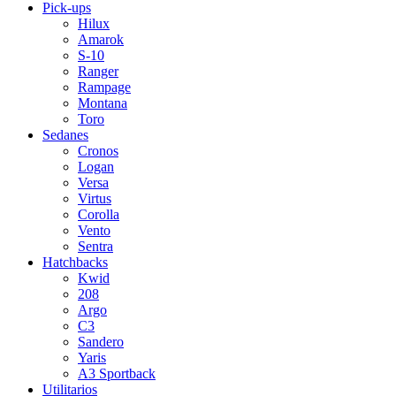
Pick-ups
Hilux
Amarok
S-10
Ranger
Rampage
Montana
Toro
Sedanes
Cronos
Logan
Versa
Virtus
Corolla
Vento
Sentra
Hatchbacks
Kwid
208
Argo
C3
Sandero
Yaris
A3 Sportback
Utilitarios