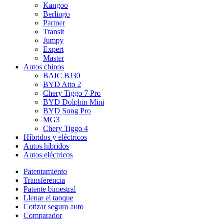
Kangoo
Berlingo
Partner
Transit
Jumpy
Expert
Master
Autos chinos
BAIC BJ30
BYD Atto 2
Chery Tiggo 7 Pro
BYD Dolphin Mini
BYD Song Pro
MG3
Chery Tiggo 4
Híbridos y eléctricos
Autos híbridos
Autos eléctricos
Patentamiento
Transferencia
Patente bimestral
Llenar el tanque
Cotizar seguro auto
Comparador