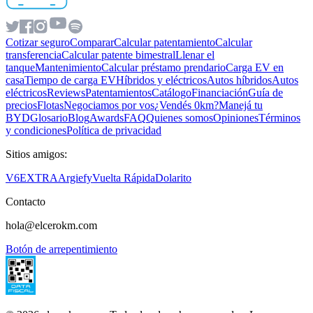
Cotizar seguro
Comparar
Calcular patentamiento
Calcular
transferencia
Calcular patente bimestral
Llenar el
tanque
Mantenimiento
Calcular préstamo prendario
Carga EV en
casa
Tiempo de carga EV
Híbridos y eléctricos
Autos híbridos
Autos
eléctricos
Reviews
Patentamientos
Catálogo
Financiación
Guía de
precios
Flotas
Negociamos por vos
¿Vendés 0km?
Manejá tu
BYD
Glosario
Blog
Awards
FAQ
Quienes somos
Opiniones
Términos
y condiciones
Política de privacidad
Sitios amigos:
V6
EXTRA
Argiefy
Vuelta Rápida
Dolarito
Contacto
hola@elcerokm.com
Botón de arrepentimiento