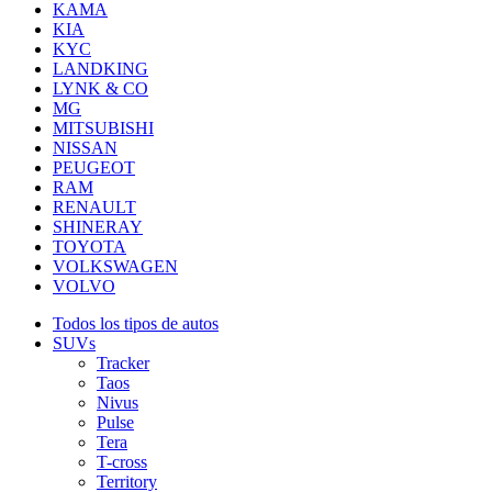
KAMA
KIA
KYC
LANDKING
LYNK & CO
MG
MITSUBISHI
NISSAN
PEUGEOT
RAM
RENAULT
SHINERAY
TOYOTA
VOLKSWAGEN
VOLVO
Todos los tipos de autos
SUVs
Tracker
Taos
Nivus
Pulse
Tera
T-cross
Territory