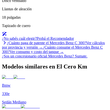
Disco ventilado
Llantas de aleación
18 pulgadas
Tapizado de cuero
¿No sabés cuál elegir?
Probá el Recomendador
¿Cuánto paga de patente el
Mercedes Benz
C 300
?
Ver cálculos
por provincia y versión →
¿Cuánto consume el
Mercedes Benz
C
300
?
Ver consumo y costo del tanque →
¿Sos un concesionario oficial
Mercedes Benz
?
Sumate.
Modelos similares en El Cero Km
Bmw
330e
Sedán Mediano