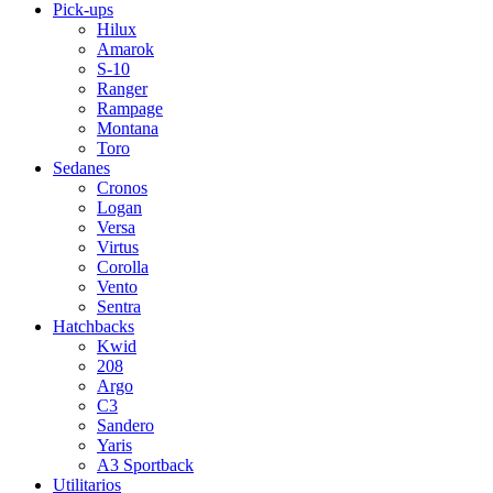
Pick-ups
Hilux
Amarok
S-10
Ranger
Rampage
Montana
Toro
Sedanes
Cronos
Logan
Versa
Virtus
Corolla
Vento
Sentra
Hatchbacks
Kwid
208
Argo
C3
Sandero
Yaris
A3 Sportback
Utilitarios