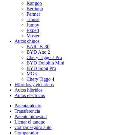
Kangoo
Berlingo
Partner
Transit
Jumpy
Expert
Master
Autos chinos
BAIC BJ30
BYD Atto 2
Chery Tiggo 7 Pro
BYD Dolphin Mini
BYD Song Pro
MG3
Chery Tiggo 4
Híbridos y eléctricos
Autos híbridos
Autos eléctricos
Patentamiento
Transferencia
Patente bimestral
Llenar el tanque
Cotizar seguro auto
Comparador