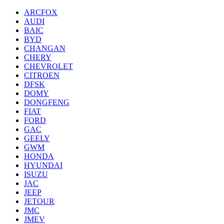
ARCFOX
AUDI
BAIC
BYD
CHANGAN
CHERY
CHEVROLET
CITROEN
DFSK
DOMY
DONGFENG
FIAT
FORD
GAC
GEELY
GWM
HONDA
HYUNDAI
ISUZU
JAC
JEEP
JETOUR
JMC
JMEV