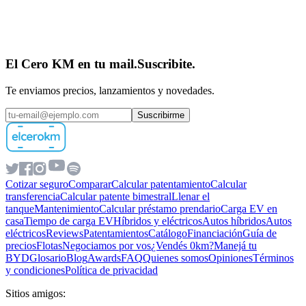
El Cero KM en tu mail.
Suscribite.
Te enviamos precios, lanzamientos y novedades.
Suscribirme
Cotizar seguro
Comparar
Calcular patentamiento
Calcular
transferencia
Calcular patente bimestral
Llenar el
tanque
Mantenimiento
Calcular préstamo prendario
Carga EV en
casa
Tiempo de carga EV
Híbridos y eléctricos
Autos híbridos
Autos
eléctricos
Reviews
Patentamientos
Catálogo
Financiación
Guía de
precios
Flotas
Negociamos por vos
¿Vendés 0km?
Manejá tu
BYD
Glosario
Blog
Awards
FAQ
Quienes somos
Opiniones
Términos
y condiciones
Política de privacidad
Sitios amigos: