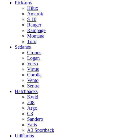
Pick-ups
Hilux
Amarok
S-10
Ranger
Rampage
Montana
Toro
Sedanes
Cronos
Logan
Versa
Virtus
Corolla
Vento
Sentra
Hatchbacks
Kwid
208
Argo
C3
Sandero
Yaris
A3 Sportback
Utilitarios