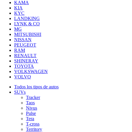
KAMA
KIA
KYC
LANDKING
LYNK & CO
MG
MITSUBISHI
NISSAN
PEUGEOT
RAM
RENAULT
SHINERAY
TOYOTA
VOLKSWAGEN
VOLVO
Todos los tipos de autos
SUVs
Tracker
Taos
Nivus
Pulse
Tera
T-cross
Territory