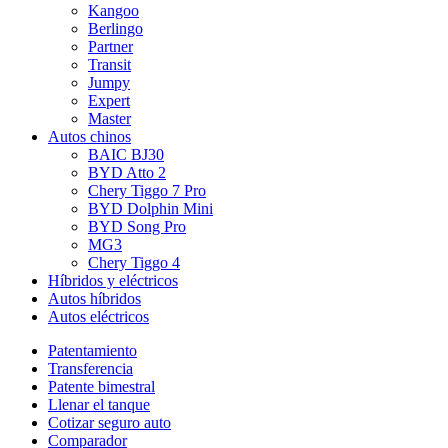
Kangoo
Berlingo
Partner
Transit
Jumpy
Expert
Master
Autos chinos
BAIC BJ30
BYD Atto 2
Chery Tiggo 7 Pro
BYD Dolphin Mini
BYD Song Pro
MG3
Chery Tiggo 4
Híbridos y eléctricos
Autos híbridos
Autos eléctricos
Patentamiento
Transferencia
Patente bimestral
Llenar el tanque
Cotizar seguro auto
Comparador