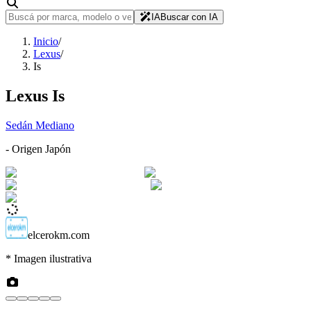
IA
Buscar con IA
Inicio
/
Lexus
/
Is
Lexus
Is
Sedán Mediano
- Origen
Japón
elcerokm.com
* Imagen ilustrativa