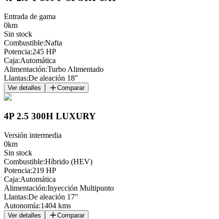
Entrada de gama
0km
Sin stock
Combustible
:
Nafta
Potencia
:
245 HP
Caja
:
Automática
Alimentación
:
Turbo Alimentado
Llantas
:
De aleación 18"
Ver detalles
Comparar
4P 2.5 300H LUXURY
Versión intermedia
0km
Sin stock
Combustible
:
Híbrido (HEV)
Potencia
:
219 HP
Caja
:
Automática
Alimentación
:
Inyección Multipunto
Llantas
:
De aleación 17"
Autonomía
:
1404 kms
Ver detalles
Comparar