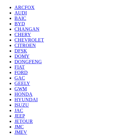
ARCFOX
AUDI
BAIC
BYD
CHANGAN
CHERY
CHEVROLET
CITROEN
DFSK
DOMY
DONGFENG
FIAT
FORD
GAC
GEELY
GWM
HONDA
HYUNDAI
ISUZU
JAC
JEEP
JETOUR
JMC
JMEV