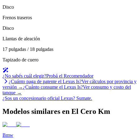
Disco
Frenos traseros
Disco
Llantas de aleación
17 pulgadas / 18 pulgadas
Tapizado de cuero
¿No sabés cuál elegir?
Probá el Recomendador
¿Cuánto paga de patente el
Lexus
Is
?
Ver cálculos por provincia y
versión →
¿Cuánto consume el
Lexus
Is
?
Ver consumo y costo del
tanque →
¿Sos un concesionario oficial
Lexus
?
Sumate.
Modelos similares en El Cero Km
Bmw