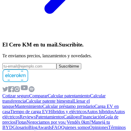
El Cero KM en tu mail.
Suscribite.
Te enviamos precios, lanzamientos y novedades.
Suscribirme
Cotizar seguro
Comparar
Calcular patentamiento
Calcular
transferencia
Calcular patente bimestral
Llenar el
tanque
Mantenimiento
Calcular préstamo prendario
Carga EV en
casa
Tiempo de carga EV
Híbridos y eléctricos
Autos híbridos
Autos
eléctricos
Reviews
Patentamientos
Catálogo
Financiación
Guía de
precios
Flotas
Negociamos por vos
¿Vendés 0km?
Manejá tu
BYD
Glosario
Blog
Awards
FAQ
Quienes somos
Opiniones
Términos