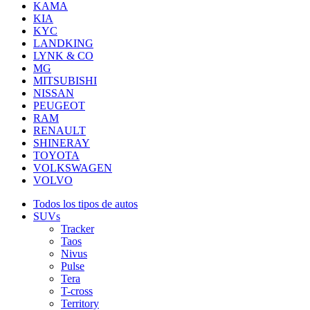
KAMA
KIA
KYC
LANDKING
LYNK & CO
MG
MITSUBISHI
NISSAN
PEUGEOT
RAM
RENAULT
SHINERAY
TOYOTA
VOLKSWAGEN
VOLVO
Todos los tipos de autos
SUVs
Tracker
Taos
Nivus
Pulse
Tera
T-cross
Territory