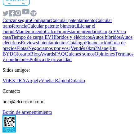
Cotizar seguro
Comparar
Calcular patentamiento
Calcular
transferencia
Calcular patente bimestral
Llenar el
tanque
Mantenimiento
Calcular préstamo prendario
Carga EV en
casa
Tiempo de carga EV
Híbridos y eléctricos
Autos híbridos
Autos
eléctricos
Reviews
Patentamientos
Catálogo
Financiación
Guía de
precios
Flotas
Negociamos por vos
¿Vendés 0km?
Manejá tu
BYD
Glosario
Blog
Awards
FAQ
Quienes somos
Opiniones
Términos
y condiciones
Política de privacidad
Sitios amigos:
V6
EXTRA
Argiefy
Vuelta Rápida
Dolarito
Contacto
hola@elcerokm.com
Botón de arrepentimiento