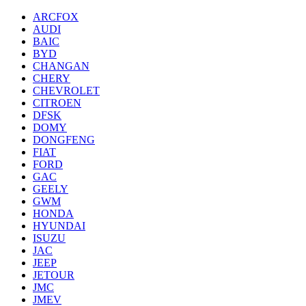
ARCFOX
AUDI
BAIC
BYD
CHANGAN
CHERY
CHEVROLET
CITROEN
DFSK
DOMY
DONGFENG
FIAT
FORD
GAC
GEELY
GWM
HONDA
HYUNDAI
ISUZU
JAC
JEEP
JETOUR
JMC
JMEV