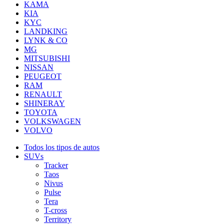
KAMA
KIA
KYC
LANDKING
LYNK & CO
MG
MITSUBISHI
NISSAN
PEUGEOT
RAM
RENAULT
SHINERAY
TOYOTA
VOLKSWAGEN
VOLVO
Todos los tipos de autos
SUVs
Tracker
Taos
Nivus
Pulse
Tera
T-cross
Territory