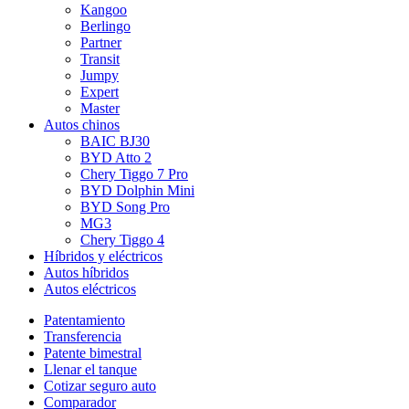
Kangoo
Berlingo
Partner
Transit
Jumpy
Expert
Master
Autos chinos
BAIC BJ30
BYD Atto 2
Chery Tiggo 7 Pro
BYD Dolphin Mini
BYD Song Pro
MG3
Chery Tiggo 4
Híbridos y eléctricos
Autos híbridos
Autos eléctricos
Patentamiento
Transferencia
Patente bimestral
Llenar el tanque
Cotizar seguro auto
Comparador