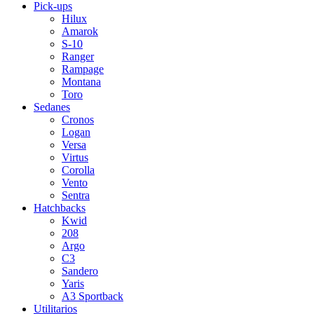
Pick-ups
Hilux
Amarok
S-10
Ranger
Rampage
Montana
Toro
Sedanes
Cronos
Logan
Versa
Virtus
Corolla
Vento
Sentra
Hatchbacks
Kwid
208
Argo
C3
Sandero
Yaris
A3 Sportback
Utilitarios