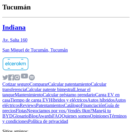
Tucumán
Indiana
Av. Salta 160
San Miguel de Tucumán
,
Tucumán
Cotizar seguro
Comparar
Calcular patentamiento
Calcular
transferencia
Calcular patente bimestral
Llenar el
tanque
Mantenimiento
Calcular préstamo prendario
Carga EV en
casa
Tiempo de carga EV
Híbridos y eléctricos
Autos híbridos
Autos
eléctricos
Reviews
Patentamientos
Catálogo
Financiación
Guía de
precios
Flotas
Negociamos por vos
¿Vendés 0km?
Manejá tu
BYD
Glosario
Blog
Awards
FAQ
Quienes somos
Opiniones
Términos
y condiciones
Política de privacidad
Sitios amigos: