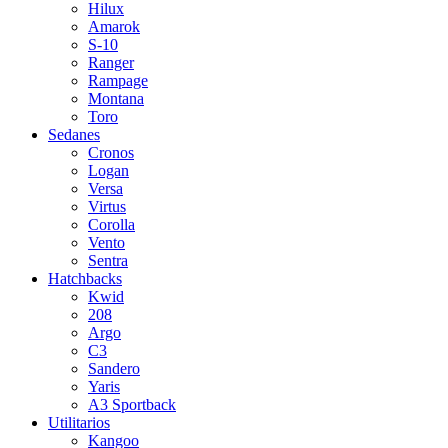
Hilux
Amarok
S-10
Ranger
Rampage
Montana
Toro
Sedanes
Cronos
Logan
Versa
Virtus
Corolla
Vento
Sentra
Hatchbacks
Kwid
208
Argo
C3
Sandero
Yaris
A3 Sportback
Utilitarios
Kangoo