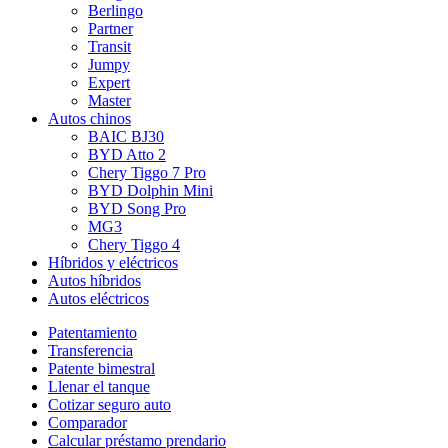
Berlingo
Partner
Transit
Jumpy
Expert
Master
Autos chinos
BAIC BJ30
BYD Atto 2
Chery Tiggo 7 Pro
BYD Dolphin Mini
BYD Song Pro
MG3
Chery Tiggo 4
Híbridos y eléctricos
Autos híbridos
Autos eléctricos
Patentamiento
Transferencia
Patente bimestral
Llenar el tanque
Cotizar seguro auto
Comparador
Calcular préstamo prendario