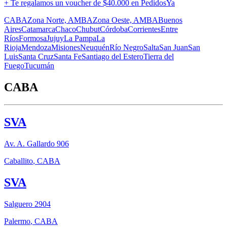
+ Te regalamos un voucher de
$40.000 en PedidosYa
CABA
Zona Norte, AMBA
Zona Oeste, AMBA
Buenos
Aires
Catamarca
Chaco
Chubut
Córdoba
Corrientes
Entre
Ríos
Formosa
Jujuy
La Pampa
La
Rioja
Mendoza
Misiones
Neuquén
Río Negro
Salta
San Juan
San
Luis
Santa Cruz
Santa Fe
Santiago del Estero
Tierra del
Fuego
Tucumán
CABA
SVA
Av. A. Gallardo 906
Caballito
,
CABA
SVA
Salguero 2904
Palermo
,
CABA