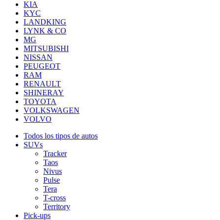
KIA
KYC
LANDKING
LYNK & CO
MG
MITSUBISHI
NISSAN
PEUGEOT
RAM
RENAULT
SHINERAY
TOYOTA
VOLKSWAGEN
VOLVO
Todos los tipos de autos
SUVs
Tracker
Taos
Nivus
Pulse
Tera
T-cross
Territory
Pick-ups