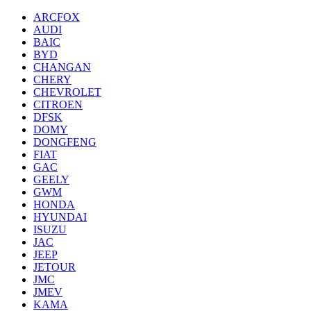
ARCFOX
AUDI
BAIC
BYD
CHANGAN
CHERY
CHEVROLET
CITROEN
DFSK
DOMY
DONGFENG
FIAT
GAC
GEELY
GWM
HONDA
HYUNDAI
ISUZU
JAC
JEEP
JETOUR
JMC
JMEV
KAMA