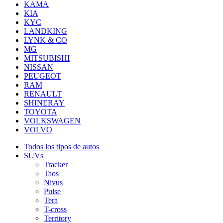
KAMA
KIA
KYC
LANDKING
LYNK & CO
MG
MITSUBISHI
NISSAN
PEUGEOT
RAM
RENAULT
SHINERAY
TOYOTA
VOLKSWAGEN
VOLVO
Todos los tipos de autos
SUVs
Tracker
Taos
Nivus
Pulse
Tera
T-cross
Territory