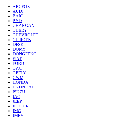
ARCFOX
AUDI
BAIC
BYD
CHANGAN
CHERY
CHEVROLET
CITROEN
DFSK
DOMY
DONGFENG
FIAT
FORD
GAC
GEELY
GWM
HONDA
HYUNDAI
ISUZU
JAC
JEEP
JETOUR
JMC
JMEV