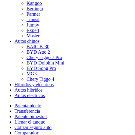
Kangoo
Berlingo
Partner
Transit
Jumpy
Expert
Master
Autos chinos
BAIC BJ30
BYD Atto 2
Chery Tiggo 7 Pro
BYD Dolphin Mini
BYD Song Pro
MG3
Chery Tiggo 4
Híbridos y eléctricos
Autos híbridos
Autos eléctricos
Patentamiento
Transferencia
Patente bimestral
Llenar el tanque
Cotizar seguro auto
Comparador