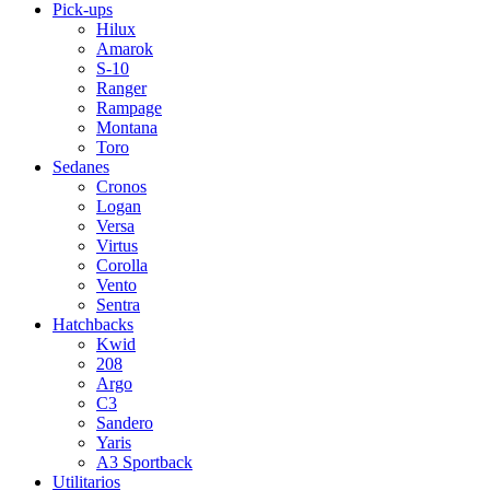
Pick-ups
Hilux
Amarok
S-10
Ranger
Rampage
Montana
Toro
Sedanes
Cronos
Logan
Versa
Virtus
Corolla
Vento
Sentra
Hatchbacks
Kwid
208
Argo
C3
Sandero
Yaris
A3 Sportback
Utilitarios