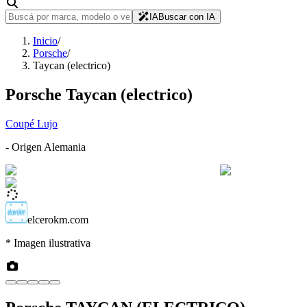
IA
Buscar con IA
Inicio
/
Porsche
/
Taycan (electrico)
Porsche
Taycan (electrico)
Coupé Lujo
- Origen
Alemania
elcerokm.com
* Imagen ilustrativa