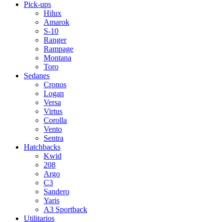
Pick-ups
Hilux
Amarok
S-10
Ranger
Rampage
Montana
Toro
Sedanes
Cronos
Logan
Versa
Virtus
Corolla
Vento
Sentra
Hatchbacks
Kwid
208
Argo
C3
Sandero
Yaris
A3 Sportback
Utilitarios