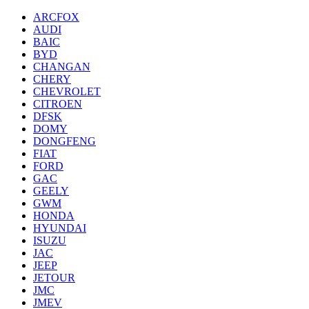
ARCFOX
AUDI
BAIC
BYD
CHANGAN
CHERY
CHEVROLET
CITROEN
DFSK
DOMY
DONGFENG
FIAT
FORD
GAC
GEELY
GWM
HONDA
HYUNDAI
ISUZU
JAC
JEEP
JETOUR
JMC
JMEV