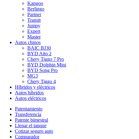
Kangoo
Berlingo
Partner
Transit
Jumpy
Expert
Master
Autos chinos
BAIC BJ30
BYD Atto 2
Chery Tiggo 7 Pro
BYD Dolphin Mini
BYD Song Pro
MG3
Chery Tiggo 4
Híbridos y eléctricos
Autos híbridos
Autos eléctricos
Patentamiento
Transferencia
Patente bimestral
Llenar el tanque
Cotizar seguro auto
Comparador