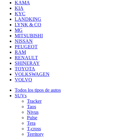
KAMA
KIA
KYC
LANDKING
LYNK & CO
MG
MITSUBISHI
NISSAN
PEUGEOT
RAM
RENAULT
SHINERAY
TOYOTA
VOLKSWAGEN
VOLVO
Todos los tipos de autos
SUVs
Tracker
Taos
Nivus
Pulse
Tera
T-cross
Territory