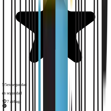
5
/5
en seguridad
en seguridad
7
airbags