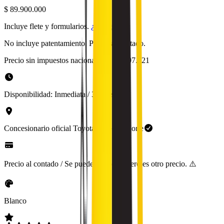
$ 89.900.000
Incluye flete y formularios.
¿Qué es?
No incluye patentamiento. Precio al contado.
Precio sin impuestos nacionales:
$ 74.297.521
Disponibilidad:
Inmediata / 30 días
Concesionario oficial
Toyota
en
GBA Norte
Precio al contado / Se puede financiar, pero es otro precio. ⚠️
Blanco