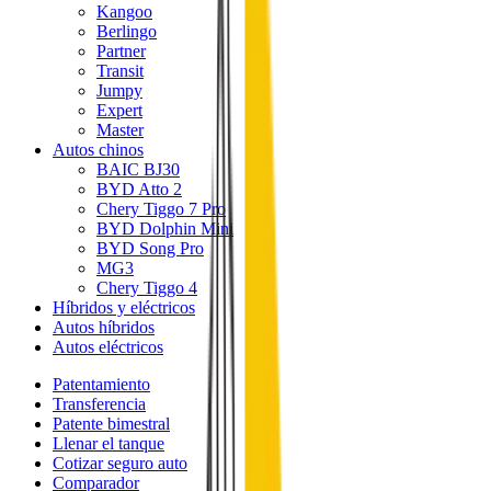
Kangoo
Berlingo
Partner
Transit
Jumpy
Expert
Master
Autos chinos
BAIC BJ30
BYD Atto 2
Chery Tiggo 7 Pro
BYD Dolphin Mini
BYD Song Pro
MG3
Chery Tiggo 4
Híbridos y eléctricos
Autos híbridos
Autos eléctricos
Patentamiento
Transferencia
Patente bimestral
Llenar el tanque
Cotizar seguro auto
Comparador