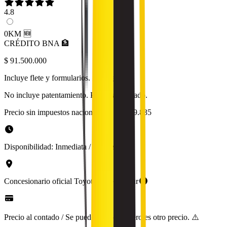
4.8
0KM 🆕
CRÉDITO BNA 🏦
$ 91.500.000
Incluye flete y formularios.
¿Qué es?
No incluye patentamiento. Precio al contado.
Precio sin impuestos nacionales:
$ 75.619.835
Disponibilidad:
Inmediata / 30 días
Concesionario oficial
Toyota
en
GBA Sur
Precio al contado / Se puede financiar, pero es otro precio. ⚠️