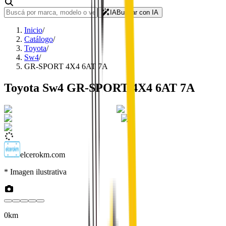
IA
Buscar con IA
Inicio
/
Catálogo
/
Toyota
/
Sw4
/
GR-SPORT 4X4 6AT 7A
Toyota
Sw4
GR-SPORT 4X4 6AT 7A
elcerokm.com
* Imagen ilustrativa
0km