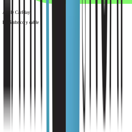
Apple CarPlay
Inalámbrico y cable