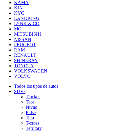
KAMA
KIA
KYC
LANDKING
LYNK & CO
MG
MITSUBISHI
NISSAN
PEUGEOT
RAM
RENAULT
SHINERAY
TOYOTA
VOLKSWAGEN
VOLVO
Todos los tipos de autos
SUVs
Tracker
Taos
Nivus
Pulse
Tera
T-cross
Territory