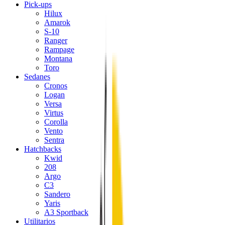
Pick-ups
Hilux
Amarok
S-10
Ranger
Rampage
Montana
Toro
Sedanes
Cronos
Logan
Versa
Virtus
Corolla
Vento
Sentra
Hatchbacks
Kwid
208
Argo
C3
Sandero
Yaris
A3 Sportback
Utilitarios