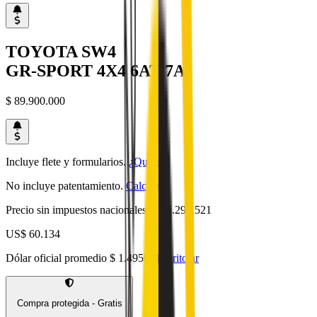
TOYOTA
SW4
GR-SPORT 4X4 6AT 7A
$ 89.900.000
Incluye flete y formularios.
¿Qué es?
No incluye patentamiento.
Calcular
.
Precio sin impuestos nacionales:
$ 74.297.521
US$ 60.134
Dólar oficial promedio
$ 1.495
dolarito.ar
Compra protegida - Gratis