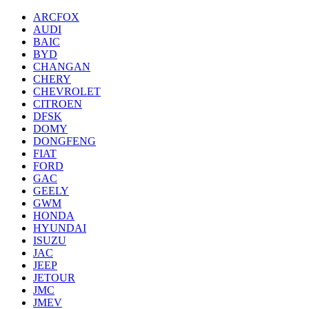
ARCFOX
AUDI
BAIC
BYD
CHANGAN
CHERY
CHEVROLET
CITROEN
DFSK
DOMY
DONGFENG
FIAT
FORD
GAC
GEELY
GWM
HONDA
HYUNDAI
ISUZU
JAC
JEEP
JETOUR
JMC
JMEV