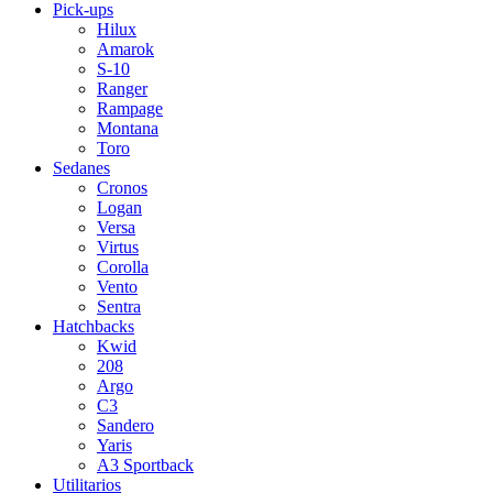
Pick-ups
Hilux
Amarok
S-10
Ranger
Rampage
Montana
Toro
Sedanes
Cronos
Logan
Versa
Virtus
Corolla
Vento
Sentra
Hatchbacks
Kwid
208
Argo
C3
Sandero
Yaris
A3 Sportback
Utilitarios