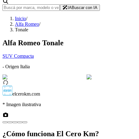
IA
Buscar con IA
Inicio
/
Alfa Romeo
/
Tonale
Alfa Romeo
Tonale
SUV Compacta
- Origen
Italia
elcerokm.com
* Imagen ilustrativa
¿Cómo funciona
El Cero Km
?