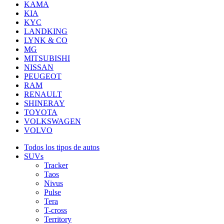
KAMA
KIA
KYC
LANDKING
LYNK & CO
MG
MITSUBISHI
NISSAN
PEUGEOT
RAM
RENAULT
SHINERAY
TOYOTA
VOLKSWAGEN
VOLVO
Todos los tipos de autos
SUVs
Tracker
Taos
Nivus
Pulse
Tera
T-cross
Territory