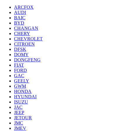
ARCFOX
AUDI
BAIC
BYD
CHANGAN
CHERY
CHEVROLET
CITROEN
DFSK
DOMY
DONGFENG
FIAT
FORD
GAC
GEELY
GWM
HONDA
HYUNDAI
ISUZU
JAC
JEEP
JETOUR
JMC
JMEV