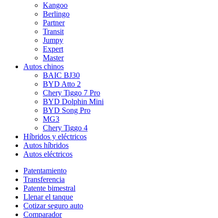
Kangoo
Berlingo
Partner
Transit
Jumpy
Expert
Master
Autos chinos
BAIC BJ30
BYD Atto 2
Chery Tiggo 7 Pro
BYD Dolphin Mini
BYD Song Pro
MG3
Chery Tiggo 4
Híbridos y eléctricos
Autos híbridos
Autos eléctricos
Patentamiento
Transferencia
Patente bimestral
Llenar el tanque
Cotizar seguro auto
Comparador