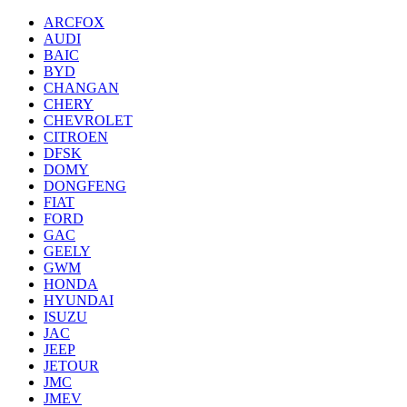
ARCFOX
AUDI
BAIC
BYD
CHANGAN
CHERY
CHEVROLET
CITROEN
DFSK
DOMY
DONGFENG
FIAT
FORD
GAC
GEELY
GWM
HONDA
HYUNDAI
ISUZU
JAC
JEEP
JETOUR
JMC
JMEV