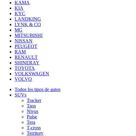
KAMA
KIA
KYC
LANDKING
LYNK & CO
MG
MITSUBISHI
NISSAN
PEUGEOT
RAM
RENAULT
SHINERAY
TOYOTA
VOLKSWAGEN
VOLVO
Todos los tipos de autos
SUVs
Tracker
Taos
Nivus
Pulse
Tera
T-cross
Territory