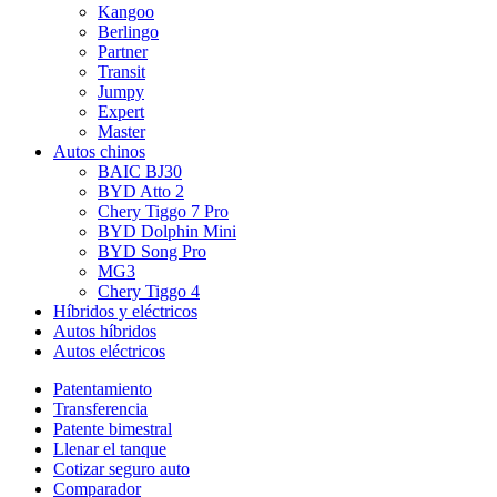
Kangoo
Berlingo
Partner
Transit
Jumpy
Expert
Master
Autos chinos
BAIC BJ30
BYD Atto 2
Chery Tiggo 7 Pro
BYD Dolphin Mini
BYD Song Pro
MG3
Chery Tiggo 4
Híbridos y eléctricos
Autos híbridos
Autos eléctricos
Patentamiento
Transferencia
Patente bimestral
Llenar el tanque
Cotizar seguro auto
Comparador