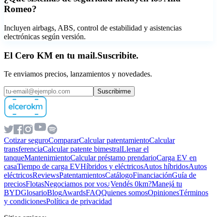
Romeo?
Incluyen airbags, ABS, control de estabilidad y asistencias
electrónicas según versión.
El Cero KM en tu mail.
Suscribite.
Te enviamos precios, lanzamientos y novedades.
Suscribirme
Cotizar seguro
Comparar
Calcular patentamiento
Calcular
transferencia
Calcular patente bimestral
Llenar el
tanque
Mantenimiento
Calcular préstamo prendario
Carga EV en
casa
Tiempo de carga EV
Híbridos y eléctricos
Autos híbridos
Autos
eléctricos
Reviews
Patentamientos
Catálogo
Financiación
Guía de
precios
Flotas
Negociamos por vos
¿Vendés 0km?
Manejá tu
BYD
Glosario
Blog
Awards
FAQ
Quienes somos
Opiniones
Términos
y condiciones
Política de privacidad