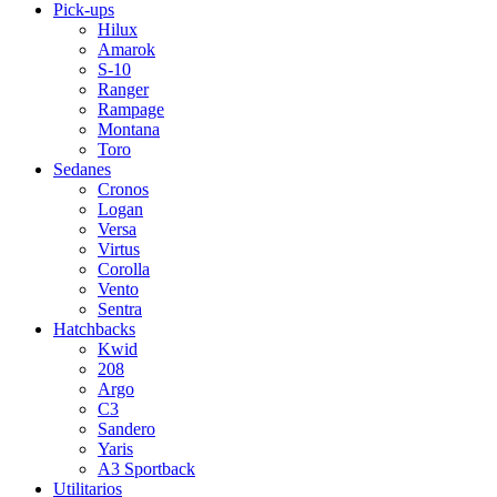
Pick-ups
Hilux
Amarok
S-10
Ranger
Rampage
Montana
Toro
Sedanes
Cronos
Logan
Versa
Virtus
Corolla
Vento
Sentra
Hatchbacks
Kwid
208
Argo
C3
Sandero
Yaris
A3 Sportback
Utilitarios