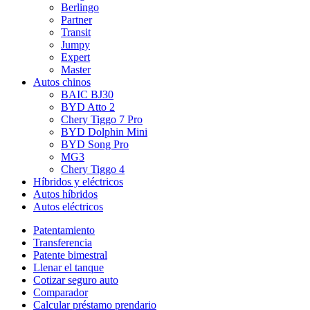
Berlingo
Partner
Transit
Jumpy
Expert
Master
Autos chinos
BAIC BJ30
BYD Atto 2
Chery Tiggo 7 Pro
BYD Dolphin Mini
BYD Song Pro
MG3
Chery Tiggo 4
Híbridos y eléctricos
Autos híbridos
Autos eléctricos
Patentamiento
Transferencia
Patente bimestral
Llenar el tanque
Cotizar seguro auto
Comparador
Calcular préstamo prendario