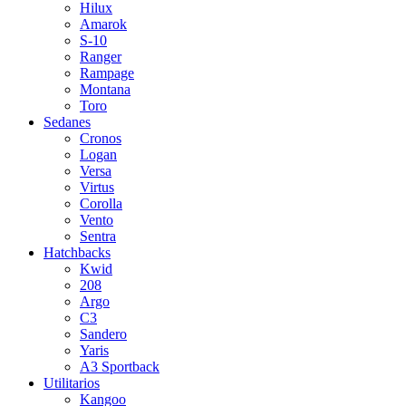
Hilux
Amarok
S-10
Ranger
Rampage
Montana
Toro
Sedanes
Cronos
Logan
Versa
Virtus
Corolla
Vento
Sentra
Hatchbacks
Kwid
208
Argo
C3
Sandero
Yaris
A3 Sportback
Utilitarios
Kangoo