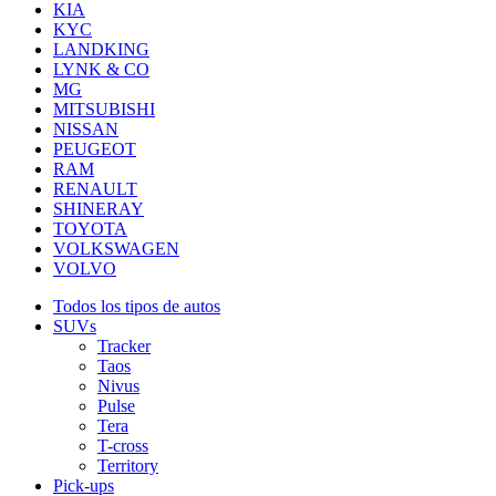
KIA
KYC
LANDKING
LYNK & CO
MG
MITSUBISHI
NISSAN
PEUGEOT
RAM
RENAULT
SHINERAY
TOYOTA
VOLKSWAGEN
VOLVO
Todos los tipos de autos
SUVs
Tracker
Taos
Nivus
Pulse
Tera
T-cross
Territory
Pick-ups