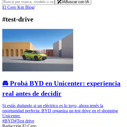
IA
Buscar con IA
El Cero Km Blog
/
#
test-drive
🚘 Probá BYD en Unicenter: experiencia
real antes de decidir
Si estás dudando si un eléctrico es lo tuyo, ahora tenés la
oportunidad perfecta: BYD organiza un test drive en el shopping
Unicenter.
#
BYD
#
Test drive
Redacción El Cero