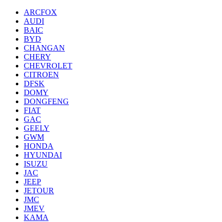
ARCFOX
AUDI
BAIC
BYD
CHANGAN
CHERY
CHEVROLET
CITROEN
DFSK
DOMY
DONGFENG
FIAT
GAC
GEELY
GWM
HONDA
HYUNDAI
ISUZU
JAC
JEEP
JETOUR
JMC
JMEV
KAMA