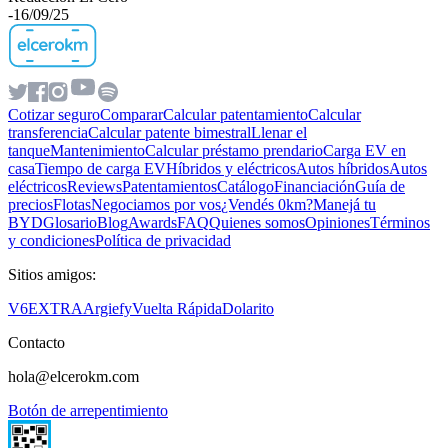
-
16/09/25
Cotizar seguro
Comparar
Calcular patentamiento
Calcular
transferencia
Calcular patente bimestral
Llenar el
tanque
Mantenimiento
Calcular préstamo prendario
Carga EV en
casa
Tiempo de carga EV
Híbridos y eléctricos
Autos híbridos
Autos
eléctricos
Reviews
Patentamientos
Catálogo
Financiación
Guía de
precios
Flotas
Negociamos por vos
¿Vendés 0km?
Manejá tu
BYD
Glosario
Blog
Awards
FAQ
Quienes somos
Opiniones
Términos
y condiciones
Política de privacidad
Sitios amigos:
V6
EXTRA
Argiefy
Vuelta Rápida
Dolarito
Contacto
hola@elcerokm.com
Botón de arrepentimiento