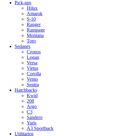
Pick-ups
Hilux
Amarok
S-10
Ranger
Rampage
Montana
Toro
Sedanes
Cronos
Logan
Versa
Virtus
Corolla
Vento
Sentra
Hatchbacks
Kwid
208
Argo
C3
Sandero
Yaris
A3 Sportback
Utilitarios