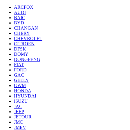
ARCFOX
AUDI
BAIC
BYD
CHANGAN
CHERY
CHEVROLET
CITROEN
DFSK
DOMY
DONGFENG
FIAT
FORD
GAC
GEELY
GWM
HONDA
HYUNDAI
ISUZU
JAC
JEEP
JETOUR
JMC
JMEV