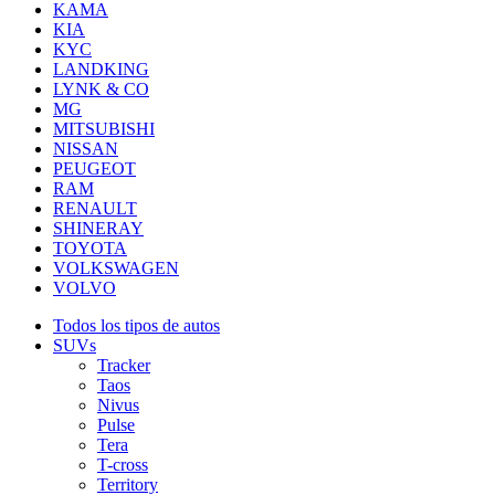
KAMA
KIA
KYC
LANDKING
LYNK & CO
MG
MITSUBISHI
NISSAN
PEUGEOT
RAM
RENAULT
SHINERAY
TOYOTA
VOLKSWAGEN
VOLVO
Todos los tipos de autos
SUVs
Tracker
Taos
Nivus
Pulse
Tera
T-cross
Territory