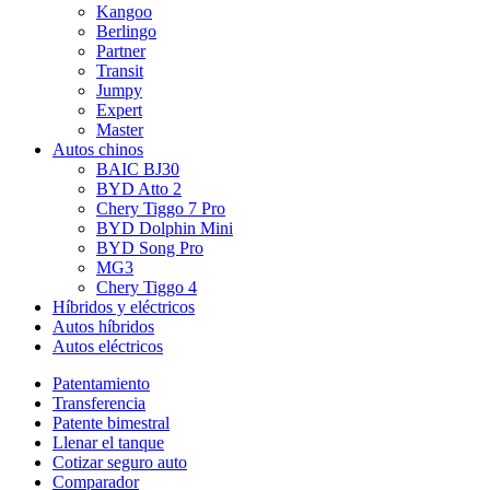
Kangoo
Berlingo
Partner
Transit
Jumpy
Expert
Master
Autos chinos
BAIC BJ30
BYD Atto 2
Chery Tiggo 7 Pro
BYD Dolphin Mini
BYD Song Pro
MG3
Chery Tiggo 4
Híbridos y eléctricos
Autos híbridos
Autos eléctricos
Patentamiento
Transferencia
Patente bimestral
Llenar el tanque
Cotizar seguro auto
Comparador