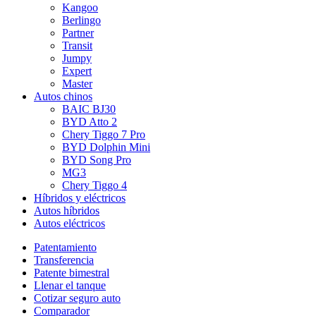
Kangoo
Berlingo
Partner
Transit
Jumpy
Expert
Master
Autos chinos
BAIC BJ30
BYD Atto 2
Chery Tiggo 7 Pro
BYD Dolphin Mini
BYD Song Pro
MG3
Chery Tiggo 4
Híbridos y eléctricos
Autos híbridos
Autos eléctricos
Patentamiento
Transferencia
Patente bimestral
Llenar el tanque
Cotizar seguro auto
Comparador