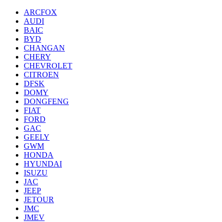
ARCFOX
AUDI
BAIC
BYD
CHANGAN
CHERY
CHEVROLET
CITROEN
DFSK
DOMY
DONGFENG
FIAT
FORD
GAC
GEELY
GWM
HONDA
HYUNDAI
ISUZU
JAC
JEEP
JETOUR
JMC
JMEV