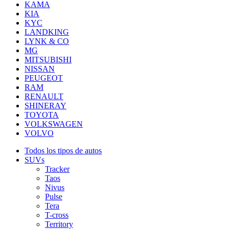
KAMA
KIA
KYC
LANDKING
LYNK & CO
MG
MITSUBISHI
NISSAN
PEUGEOT
RAM
RENAULT
SHINERAY
TOYOTA
VOLKSWAGEN
VOLVO
Todos los tipos de autos
SUVs
Tracker
Taos
Nivus
Pulse
Tera
T-cross
Territory