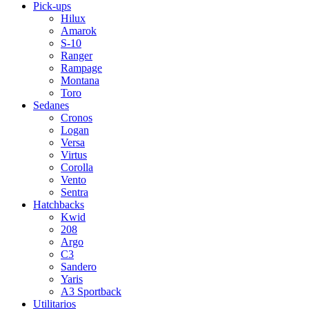
Pick-ups
Hilux
Amarok
S-10
Ranger
Rampage
Montana
Toro
Sedanes
Cronos
Logan
Versa
Virtus
Corolla
Vento
Sentra
Hatchbacks
Kwid
208
Argo
C3
Sandero
Yaris
A3 Sportback
Utilitarios