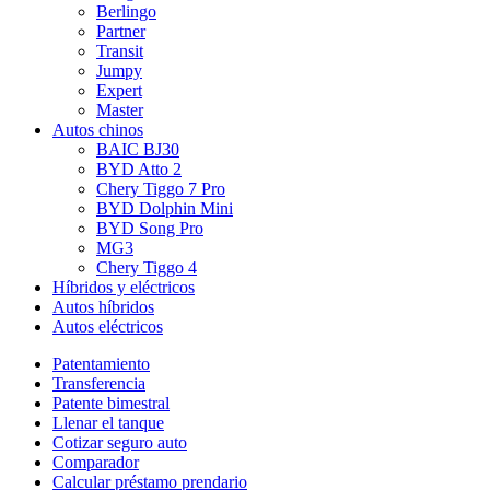
Berlingo
Partner
Transit
Jumpy
Expert
Master
Autos chinos
BAIC BJ30
BYD Atto 2
Chery Tiggo 7 Pro
BYD Dolphin Mini
BYD Song Pro
MG3
Chery Tiggo 4
Híbridos y eléctricos
Autos híbridos
Autos eléctricos
Patentamiento
Transferencia
Patente bimestral
Llenar el tanque
Cotizar seguro auto
Comparador
Calcular préstamo prendario