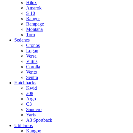
Hilux
Amarok
S-10
Ranger
Rampage
Montana
Toro
Sedanes
Cronos
Logan
Versa
Virtus
Corolla
Vento
Sentra
Hatchbacks
Kwid
208
Argo
C3
Sandero
Yaris
A3 Sportback
Utilitarios
Kangoo