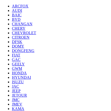
ARCFOX
AUDI
BAIC
BYD
CHANGAN
CHERY
CHEVROLET
CITROEN
DFSK
DOMY
DONGFENG
FIAT
GAC
GEELY
GWM
HONDA
HYUNDAI
ISUZU
JAC
JEEP
JETOUR
JMC
JMEV
KAMA