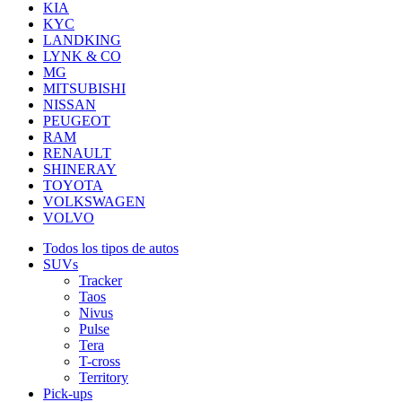
KIA
KYC
LANDKING
LYNK & CO
MG
MITSUBISHI
NISSAN
PEUGEOT
RAM
RENAULT
SHINERAY
TOYOTA
VOLKSWAGEN
VOLVO
Todos los tipos de autos
SUVs
Tracker
Taos
Nivus
Pulse
Tera
T-cross
Territory
Pick-ups