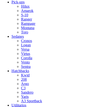
Pick-ups
Hilux
Amarok
S-10
Ranger
Rampage
Montana
Toro
Sedanes
Cronos
Logan
Versa
Virtus
Corolla
Vento
Sentra
Hatchbacks
Kwid
208
Argo
C3
Sandero
Yaris
A3 Sportback
Utilitarios