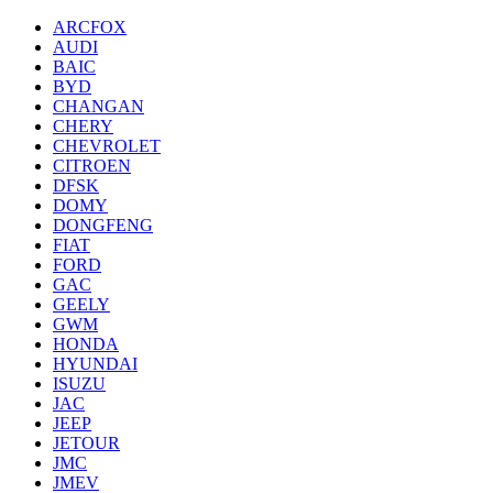
ARCFOX
AUDI
BAIC
BYD
CHANGAN
CHERY
CHEVROLET
CITROEN
DFSK
DOMY
DONGFENG
FIAT
FORD
GAC
GEELY
GWM
HONDA
HYUNDAI
ISUZU
JAC
JEEP
JETOUR
JMC
JMEV