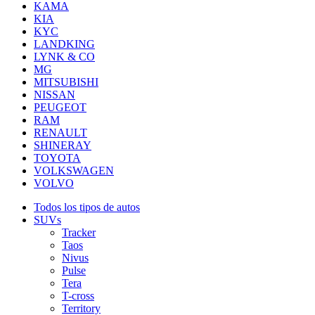
KAMA
KIA
KYC
LANDKING
LYNK & CO
MG
MITSUBISHI
NISSAN
PEUGEOT
RAM
RENAULT
SHINERAY
TOYOTA
VOLKSWAGEN
VOLVO
Todos los tipos de autos
SUVs
Tracker
Taos
Nivus
Pulse
Tera
T-cross
Territory