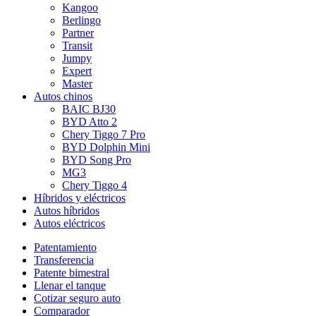
Kangoo
Berlingo
Partner
Transit
Jumpy
Expert
Master
Autos chinos
BAIC BJ30
BYD Atto 2
Chery Tiggo 7 Pro
BYD Dolphin Mini
BYD Song Pro
MG3
Chery Tiggo 4
Híbridos y eléctricos
Autos híbridos
Autos eléctricos
Patentamiento
Transferencia
Patente bimestral
Llenar el tanque
Cotizar seguro auto
Comparador