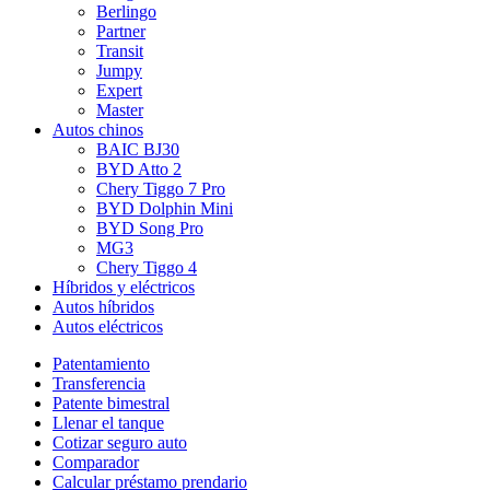
Berlingo
Partner
Transit
Jumpy
Expert
Master
Autos chinos
BAIC BJ30
BYD Atto 2
Chery Tiggo 7 Pro
BYD Dolphin Mini
BYD Song Pro
MG3
Chery Tiggo 4
Híbridos y eléctricos
Autos híbridos
Autos eléctricos
Patentamiento
Transferencia
Patente bimestral
Llenar el tanque
Cotizar seguro auto
Comparador
Calcular préstamo prendario