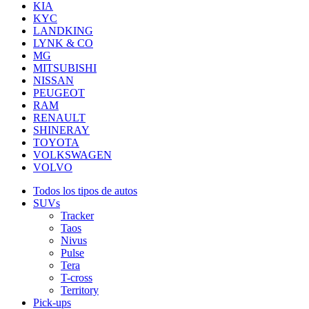
KIA
KYC
LANDKING
LYNK & CO
MG
MITSUBISHI
NISSAN
PEUGEOT
RAM
RENAULT
SHINERAY
TOYOTA
VOLKSWAGEN
VOLVO
Todos los tipos de autos
SUVs
Tracker
Taos
Nivus
Pulse
Tera
T-cross
Territory
Pick-ups