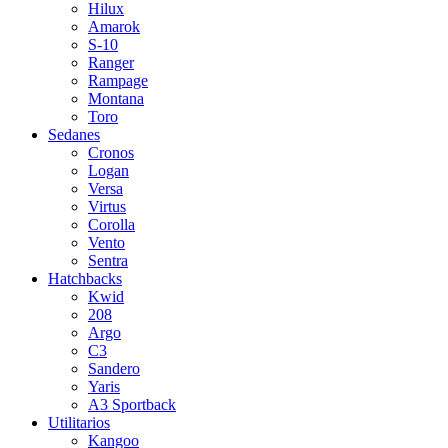
Hilux
Amarok
S-10
Ranger
Rampage
Montana
Toro
Sedanes
Cronos
Logan
Versa
Virtus
Corolla
Vento
Sentra
Hatchbacks
Kwid
208
Argo
C3
Sandero
Yaris
A3 Sportback
Utilitarios
Kangoo