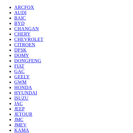
ARCFOX
AUDI
BAIC
BYD
CHANGAN
CHERY
CHEVROLET
CITROEN
DFSK
DOMY
DONGFENG
FIAT
GAC
GEELY
GWM
HONDA
HYUNDAI
ISUZU
JAC
JEEP
JETOUR
JMC
JMEV
KAMA