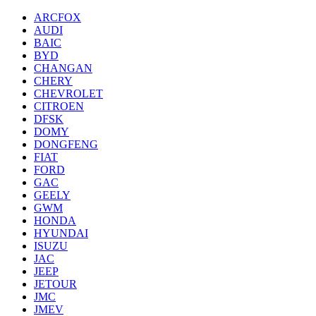
ARCFOX
AUDI
BAIC
BYD
CHANGAN
CHERY
CHEVROLET
CITROEN
DFSK
DOMY
DONGFENG
FIAT
FORD
GAC
GEELY
GWM
HONDA
HYUNDAI
ISUZU
JAC
JEEP
JETOUR
JMC
JMEV