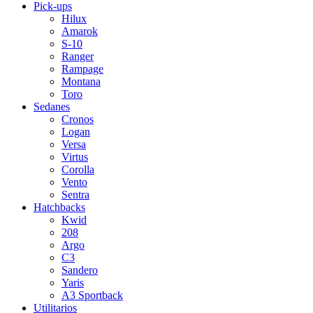
Pick-ups
Hilux
Amarok
S-10
Ranger
Rampage
Montana
Toro
Sedanes
Cronos
Logan
Versa
Virtus
Corolla
Vento
Sentra
Hatchbacks
Kwid
208
Argo
C3
Sandero
Yaris
A3 Sportback
Utilitarios