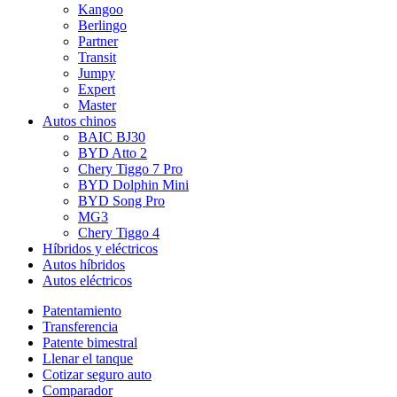
Kangoo
Berlingo
Partner
Transit
Jumpy
Expert
Master
Autos chinos
BAIC BJ30
BYD Atto 2
Chery Tiggo 7 Pro
BYD Dolphin Mini
BYD Song Pro
MG3
Chery Tiggo 4
Híbridos y eléctricos
Autos híbridos
Autos eléctricos
Patentamiento
Transferencia
Patente bimestral
Llenar el tanque
Cotizar seguro auto
Comparador