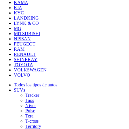
KAMA
KIA
KYC
LANDKING
LYNK & CO
MG
MITSUBISHI
NISSAN
PEUGEOT
RAM
RENAULT
SHINERAY
TOYOTA
VOLKSWAGEN
VOLVO
Todos los tipos de autos
SUVs
Tracker
Taos
Nivus
Pulse
Tera
T-cross
Territory