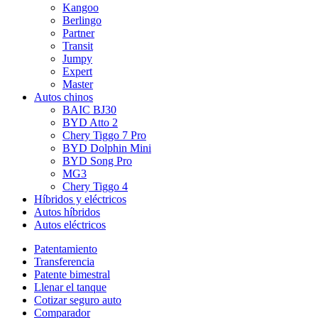
Kangoo
Berlingo
Partner
Transit
Jumpy
Expert
Master
Autos chinos
BAIC BJ30
BYD Atto 2
Chery Tiggo 7 Pro
BYD Dolphin Mini
BYD Song Pro
MG3
Chery Tiggo 4
Híbridos y eléctricos
Autos híbridos
Autos eléctricos
Patentamiento
Transferencia
Patente bimestral
Llenar el tanque
Cotizar seguro auto
Comparador