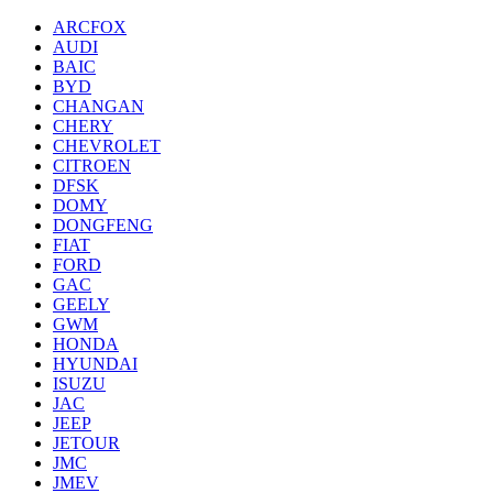
ARCFOX
AUDI
BAIC
BYD
CHANGAN
CHERY
CHEVROLET
CITROEN
DFSK
DOMY
DONGFENG
FIAT
FORD
GAC
GEELY
GWM
HONDA
HYUNDAI
ISUZU
JAC
JEEP
JETOUR
JMC
JMEV