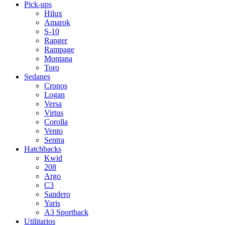
Pick-ups
Hilux
Amarok
S-10
Ranger
Rampage
Montana
Toro
Sedanes
Cronos
Logan
Versa
Virtus
Corolla
Vento
Sentra
Hatchbacks
Kwid
208
Argo
C3
Sandero
Yaris
A3 Sportback
Utilitarios