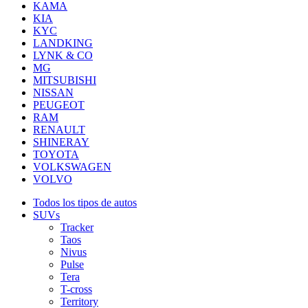
KAMA
KIA
KYC
LANDKING
LYNK & CO
MG
MITSUBISHI
NISSAN
PEUGEOT
RAM
RENAULT
SHINERAY
TOYOTA
VOLKSWAGEN
VOLVO
Todos los tipos de autos
SUVs
Tracker
Taos
Nivus
Pulse
Tera
T-cross
Territory