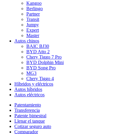
Kangoo
Berlingo
Partner
Transit
Jumpy
Expert
Master
Autos chinos
BAIC BJ30
BYD Atto 2
Chery Tiggo 7 Pro
BYD Dolphin Mini
BYD Song Pro
MG3
Chery Tiggo 4
Híbridos y eléctricos
Autos híbridos
Autos eléctricos
Patentamiento
Transferencia
Patente bimestral
Llenar el tanque
Cotizar seguro auto
Comparador