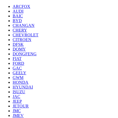
ARCFOX
AUDI
BAIC
BYD
CHANGAN
CHERY
CHEVROLET
CITROEN
DFSK
DOMY
DONGFENG
FIAT
FORD
GAC
GEELY
GWM
HONDA
HYUNDAI
ISUZU
JAC
JEEP
JETOUR
JMC
JMEV