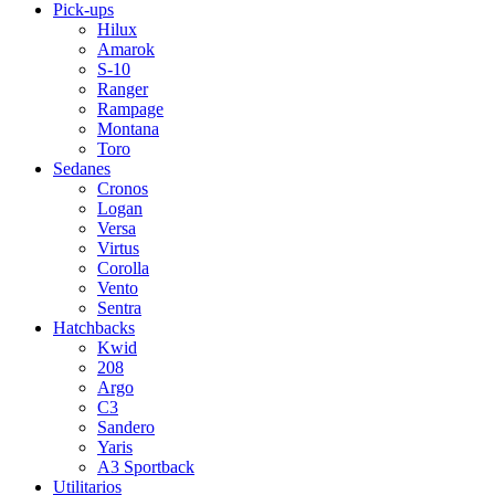
Pick-ups
Hilux
Amarok
S-10
Ranger
Rampage
Montana
Toro
Sedanes
Cronos
Logan
Versa
Virtus
Corolla
Vento
Sentra
Hatchbacks
Kwid
208
Argo
C3
Sandero
Yaris
A3 Sportback
Utilitarios