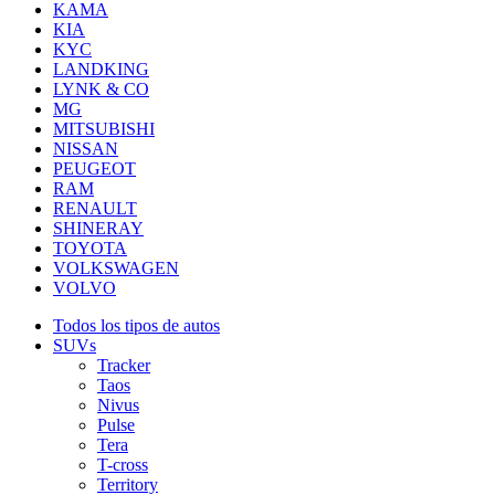
KAMA
KIA
KYC
LANDKING
LYNK & CO
MG
MITSUBISHI
NISSAN
PEUGEOT
RAM
RENAULT
SHINERAY
TOYOTA
VOLKSWAGEN
VOLVO
Todos los tipos de autos
SUVs
Tracker
Taos
Nivus
Pulse
Tera
T-cross
Territory