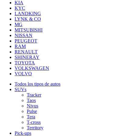
KIA
KYC
LANDKING
LYNK & CO
MG
MITSUBISHI
NISSAN
PEUGEOT
RAM
RENAULT
SHINERAY
TOYOTA
VOLKSWAGEN
VOLVO
Todos los tipos de autos
SUVs
Tracker
Taos
Nivus
Pulse
Tera
T-cross
Territory
Pick-ups