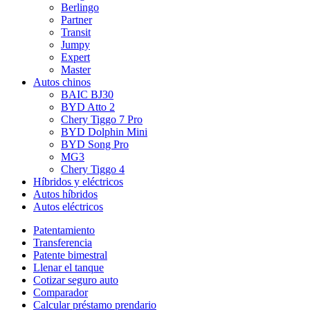
Berlingo
Partner
Transit
Jumpy
Expert
Master
Autos chinos
BAIC BJ30
BYD Atto 2
Chery Tiggo 7 Pro
BYD Dolphin Mini
BYD Song Pro
MG3
Chery Tiggo 4
Híbridos y eléctricos
Autos híbridos
Autos eléctricos
Patentamiento
Transferencia
Patente bimestral
Llenar el tanque
Cotizar seguro auto
Comparador
Calcular préstamo prendario