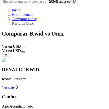
IA
Buscar con IA
Inicio
/
Herramientas
/
Comparar autos
/
Kwid vs Onix
Comparar Kwid vs Onix
Ver en USD
Ver en USD
RENAULT
KWID
Iconic Outsider
Ver más
Confort
Aire Acondicionado