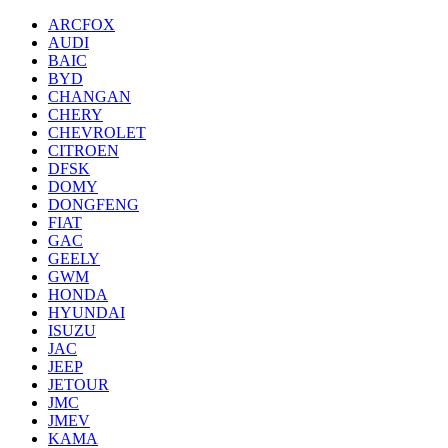
ARCFOX
AUDI
BAIC
BYD
CHANGAN
CHERY
CHEVROLET
CITROEN
DFSK
DOMY
DONGFENG
FIAT
GAC
GEELY
GWM
HONDA
HYUNDAI
ISUZU
JAC
JEEP
JETOUR
JMC
JMEV
KAMA