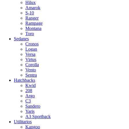
Hilux
Amarok
S-10
Ranger
Rampage
Montana
Toro
Sedanes
Cronos
Logan
Versa
Virtus
Corolla
Vento
Sentra
Hatchbacks
Kwid
208
Argo
C3
Sandero
Yaris
A3 Sportback
Utilitarios
Kangoo