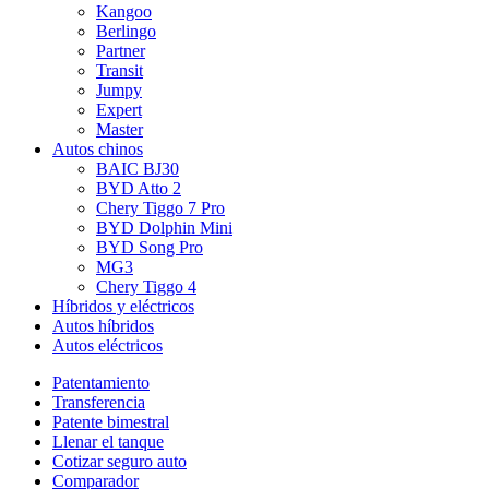
Kangoo
Berlingo
Partner
Transit
Jumpy
Expert
Master
Autos chinos
BAIC BJ30
BYD Atto 2
Chery Tiggo 7 Pro
BYD Dolphin Mini
BYD Song Pro
MG3
Chery Tiggo 4
Híbridos y eléctricos
Autos híbridos
Autos eléctricos
Patentamiento
Transferencia
Patente bimestral
Llenar el tanque
Cotizar seguro auto
Comparador