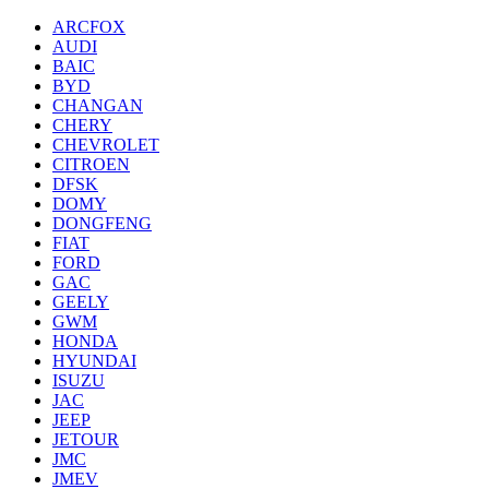
ARCFOX
AUDI
BAIC
BYD
CHANGAN
CHERY
CHEVROLET
CITROEN
DFSK
DOMY
DONGFENG
FIAT
FORD
GAC
GEELY
GWM
HONDA
HYUNDAI
ISUZU
JAC
JEEP
JETOUR
JMC
JMEV