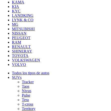
KAMA
KIA
KYC
LANDKING
LYNK & CO
MG
MITSUBISHI
NISSAN
PEUGEOT
RAM
RENAULT
SHINERAY
TOYOTA
VOLKSWAGEN
VOLVO
Todos los tipos de autos
SUVs
Tracker
Taos
Nivus
Pulse
Tera
T-cross
Territory