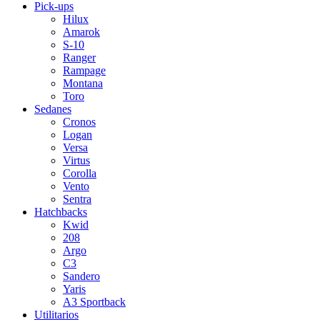
Pick-ups
Hilux
Amarok
S-10
Ranger
Rampage
Montana
Toro
Sedanes
Cronos
Logan
Versa
Virtus
Corolla
Vento
Sentra
Hatchbacks
Kwid
208
Argo
C3
Sandero
Yaris
A3 Sportback
Utilitarios