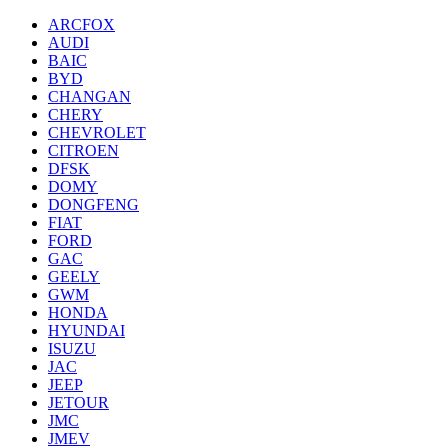
ARCFOX
AUDI
BAIC
BYD
CHANGAN
CHERY
CHEVROLET
CITROEN
DFSK
DOMY
DONGFENG
FIAT
FORD
GAC
GEELY
GWM
HONDA
HYUNDAI
ISUZU
JAC
JEEP
JETOUR
JMC
JMEV