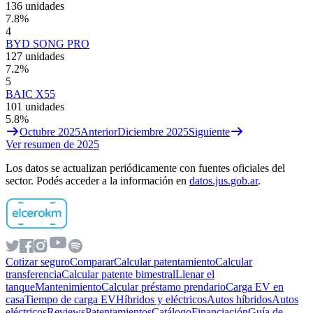
136 unidades
7.8
%
4
BYD SONG PRO
127 unidades
7.2
%
5
BAIC X55
101 unidades
5.8
%
Octubre
2025
Anterior
Diciembre
2025
Siguiente
Ver resumen de
2025
Los datos se actualizan periódicamente con fuentes oficiales del
sector. Podés acceder a la información en
datos.jus.gob.ar
.
Cotizar seguro
Comparar
Calcular patentamiento
Calcular
transferencia
Calcular patente bimestral
Llenar el
tanque
Mantenimiento
Calcular préstamo prendario
Carga EV en
casa
Tiempo de carga EV
Híbridos y eléctricos
Autos híbridos
Autos
eléctricos
Reviews
Patentamientos
Catálogo
Financiación
Guía de