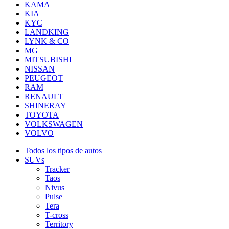
KAMA
KIA
KYC
LANDKING
LYNK & CO
MG
MITSUBISHI
NISSAN
PEUGEOT
RAM
RENAULT
SHINERAY
TOYOTA
VOLKSWAGEN
VOLVO
Todos los tipos de autos
SUVs
Tracker
Taos
Nivus
Pulse
Tera
T-cross
Territory