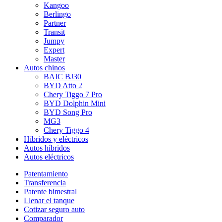
Kangoo
Berlingo
Partner
Transit
Jumpy
Expert
Master
Autos chinos
BAIC BJ30
BYD Atto 2
Chery Tiggo 7 Pro
BYD Dolphin Mini
BYD Song Pro
MG3
Chery Tiggo 4
Híbridos y eléctricos
Autos híbridos
Autos eléctricos
Patentamiento
Transferencia
Patente bimestral
Llenar el tanque
Cotizar seguro auto
Comparador