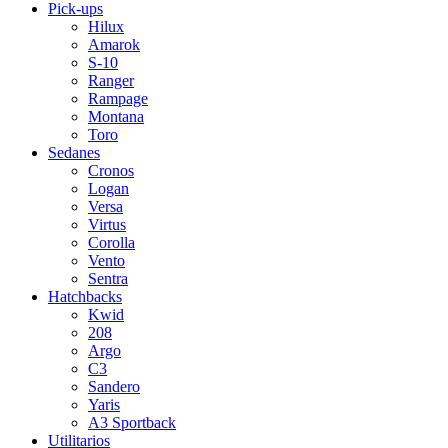
Pick-ups
Hilux
Amarok
S-10
Ranger
Rampage
Montana
Toro
Sedanes
Cronos
Logan
Versa
Virtus
Corolla
Vento
Sentra
Hatchbacks
Kwid
208
Argo
C3
Sandero
Yaris
A3 Sportback
Utilitarios