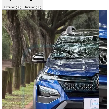
Exterior (
30
)
Interior (
33
)