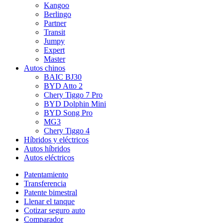
Kangoo
Berlingo
Partner
Transit
Jumpy
Expert
Master
Autos chinos
BAIC BJ30
BYD Atto 2
Chery Tiggo 7 Pro
BYD Dolphin Mini
BYD Song Pro
MG3
Chery Tiggo 4
Híbridos y eléctricos
Autos híbridos
Autos eléctricos
Patentamiento
Transferencia
Patente bimestral
Llenar el tanque
Cotizar seguro auto
Comparador