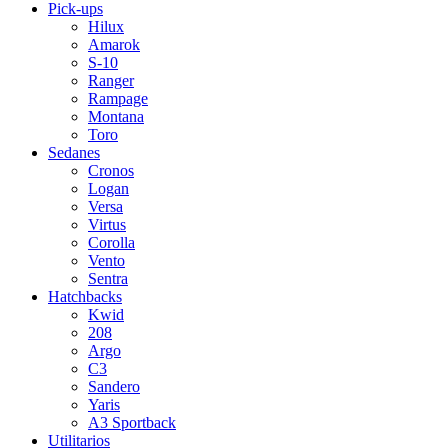
Pick-ups
Hilux
Amarok
S-10
Ranger
Rampage
Montana
Toro
Sedanes
Cronos
Logan
Versa
Virtus
Corolla
Vento
Sentra
Hatchbacks
Kwid
208
Argo
C3
Sandero
Yaris
A3 Sportback
Utilitarios