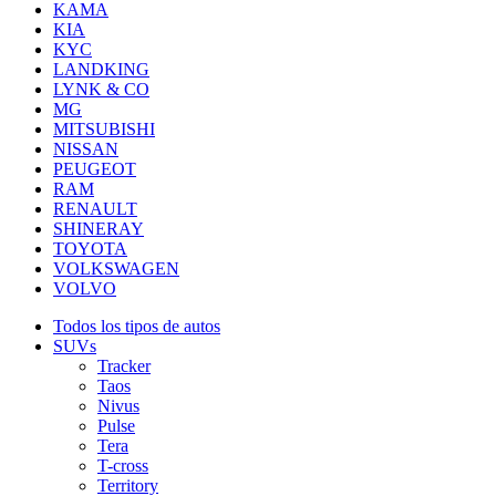
KAMA
KIA
KYC
LANDKING
LYNK & CO
MG
MITSUBISHI
NISSAN
PEUGEOT
RAM
RENAULT
SHINERAY
TOYOTA
VOLKSWAGEN
VOLVO
Todos los tipos de autos
SUVs
Tracker
Taos
Nivus
Pulse
Tera
T-cross
Territory