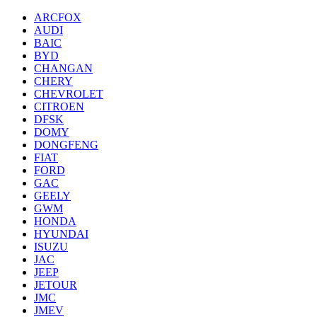
ARCFOX
AUDI
BAIC
BYD
CHANGAN
CHERY
CHEVROLET
CITROEN
DFSK
DOMY
DONGFENG
FIAT
FORD
GAC
GEELY
GWM
HONDA
HYUNDAI
ISUZU
JAC
JEEP
JETOUR
JMC
JMEV