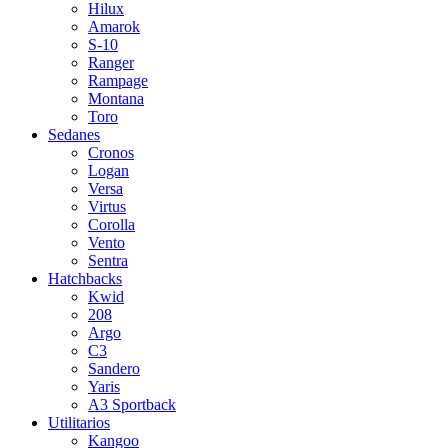
Hilux
Amarok
S-10
Ranger
Rampage
Montana
Toro
Sedanes
Cronos
Logan
Versa
Virtus
Corolla
Vento
Sentra
Hatchbacks
Kwid
208
Argo
C3
Sandero
Yaris
A3 Sportback
Utilitarios
Kangoo