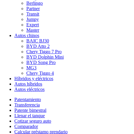
Berlingo
Partner
Transit
Jumpy
Expert
Master
Autos chinos
BAIC BJ30
BYD Atto 2
Chery Tiggo 7 Pro
BYD Dolphin Mini
BYD Song Pro
MG3
Chery Tiggo 4
Híbridos y eléctricos
Autos híbridos
Autos eléctricos
Patentamiento
Transferencia
Patente bimestral
Llenar el tanque
Cotizar seguro auto
Comparador
Calcular préstamo prendario