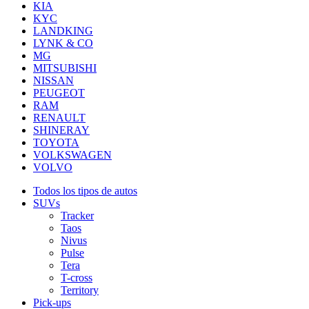
KIA
KYC
LANDKING
LYNK & CO
MG
MITSUBISHI
NISSAN
PEUGEOT
RAM
RENAULT
SHINERAY
TOYOTA
VOLKSWAGEN
VOLVO
Todos los tipos de autos
SUVs
Tracker
Taos
Nivus
Pulse
Tera
T-cross
Territory
Pick-ups