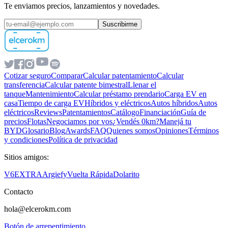
Te enviamos precios, lanzamientos y novedades.
Suscribirme
Cotizar seguro
Comparar
Calcular patentamiento
Calcular
transferencia
Calcular patente bimestral
Llenar el
tanque
Mantenimiento
Calcular préstamo prendario
Carga EV en
casa
Tiempo de carga EV
Híbridos y eléctricos
Autos híbridos
Autos
eléctricos
Reviews
Patentamientos
Catálogo
Financiación
Guía de
precios
Flotas
Negociamos por vos
¿Vendés 0km?
Manejá tu
BYD
Glosario
Blog
Awards
FAQ
Quienes somos
Opiniones
Términos
y condiciones
Política de privacidad
Sitios amigos:
V6
EXTRA
Argiefy
Vuelta Rápida
Dolarito
Contacto
hola@elcerokm.com
Botón de arrepentimiento