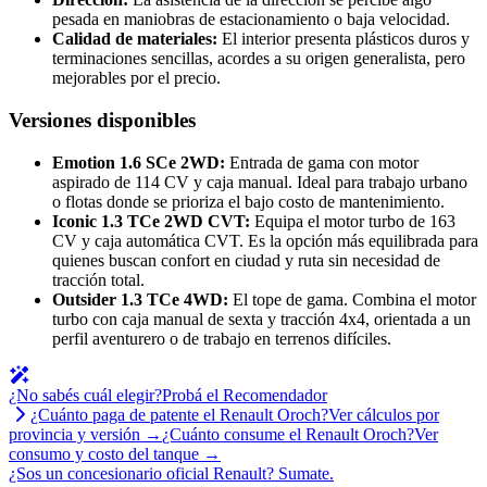
pesada en maniobras de estacionamiento o baja velocidad.
Calidad de materiales:
El interior presenta plásticos duros y
terminaciones sencillas, acordes a su origen generalista, pero
mejorables por el precio.
Versiones disponibles
Emotion 1.6 SCe 2WD:
Entrada de gama con motor
aspirado de 114 CV y caja manual. Ideal para trabajo urbano
o flotas donde se prioriza el bajo costo de mantenimiento.
Iconic 1.3 TCe 2WD CVT:
Equipa el motor turbo de 163
CV y caja automática CVT. Es la opción más equilibrada para
quienes buscan confort en ciudad y ruta sin necesidad de
tracción total.
Outsider 1.3 TCe 4WD:
El tope de gama. Combina el motor
turbo con caja manual de sexta y tracción 4x4, orientada a un
perfil aventurero o de trabajo en terrenos difíciles.
¿No sabés cuál elegir?
Probá el Recomendador
¿Cuánto paga de patente el
Renault
Oroch
?
Ver cálculos por
provincia y versión →
¿Cuánto consume el
Renault
Oroch
?
Ver
consumo y costo del tanque →
¿Sos un concesionario oficial
Renault
?
Sumate.