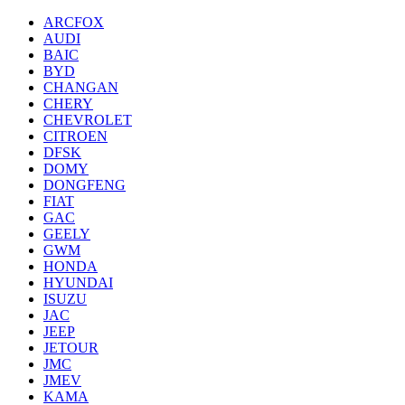
ARCFOX
AUDI
BAIC
BYD
CHANGAN
CHERY
CHEVROLET
CITROEN
DFSK
DOMY
DONGFENG
FIAT
GAC
GEELY
GWM
HONDA
HYUNDAI
ISUZU
JAC
JEEP
JETOUR
JMC
JMEV
KAMA