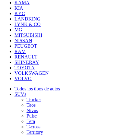
KAMA
KIA
KYC
LANDKING
LYNK & CO
MG
MITSUBISHI
NISSAN
PEUGEOT
RAM
RENAULT
SHINERAY
TOYOTA
VOLKSWAGEN
VOLVO
Todos los tipos de autos
SUVs
Tracker
Taos
Nivus
Pulse
Tera
T-cross
Territory