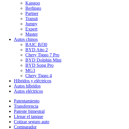
Kangoo
Berlingo
Partner
Transit
Jumpy
Expert
Master
Autos chinos
BAIC BJ30
BYD Atto 2
Chery Tiggo 7 Pro
BYD Dolphin Mini
BYD Song Pro
MG3
Chery Tiggo 4
Híbridos y eléctricos
Autos híbridos
Autos eléctricos
Patentamiento
Transferencia
Patente bimestral
Llenar el tanque
Cotizar seguro auto
Comparador