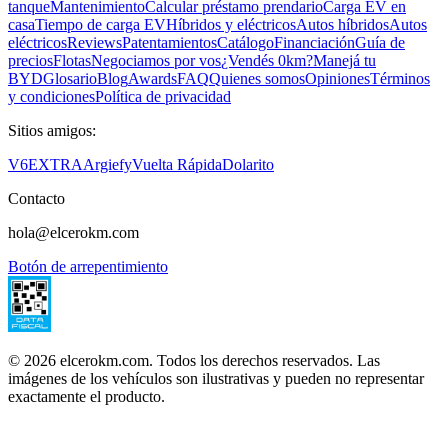
tanque
Mantenimiento
Calcular préstamo prendario
Carga EV en
casa
Tiempo de carga EV
Híbridos y eléctricos
Autos híbridos
Autos
eléctricos
Reviews
Patentamientos
Catálogo
Financiación
Guía de
precios
Flotas
Negociamos por vos
¿Vendés 0km?
Manejá tu
BYD
Glosario
Blog
Awards
FAQ
Quienes somos
Opiniones
Términos
y condiciones
Política de privacidad
Sitios amigos:
V6
EXTRA
Argiefy
Vuelta Rápida
Dolarito
Contacto
hola@elcerokm.com
Botón de arrepentimiento
©
2026
elcerokm.com. Todos los derechos reservados. Las
imágenes de los vehículos son ilustrativas y pueden no representar
exactamente el producto.