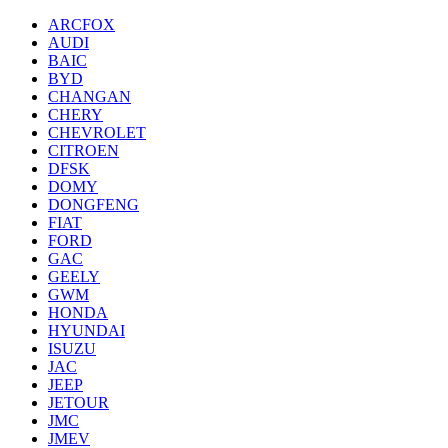
ARCFOX
AUDI
BAIC
BYD
CHANGAN
CHERY
CHEVROLET
CITROEN
DFSK
DOMY
DONGFENG
FIAT
FORD
GAC
GEELY
GWM
HONDA
HYUNDAI
ISUZU
JAC
JEEP
JETOUR
JMC
JMEV