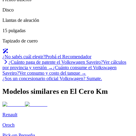
Disco
Llantas de aleación
15 pulgadas
Tapizado de cuero
¿No sabés cuál elegir?
Probá el Recomendador
¿Cuánto paga de patente el
Volkswagen
Saveiro
?
Ver cálculos
por provincia y versión →
¿Cuánto consume el
Volkswagen
Saveiro
?
Ver consumo y costo del tanque →
¿Sos un concesionario oficial
Volkswagen
?
Sumate.
Modelos similares en El Cero Km
Renault
Oroch
Pick-up Pequeña