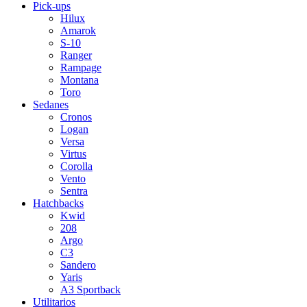
Pick-ups
Hilux
Amarok
S-10
Ranger
Rampage
Montana
Toro
Sedanes
Cronos
Logan
Versa
Virtus
Corolla
Vento
Sentra
Hatchbacks
Kwid
208
Argo
C3
Sandero
Yaris
A3 Sportback
Utilitarios