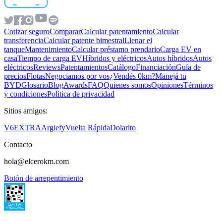
Cotizar seguro
Comparar
Calcular patentamiento
Calcular
transferencia
Calcular patente bimestral
Llenar el
tanque
Mantenimiento
Calcular préstamo prendario
Carga EV en
casa
Tiempo de carga EV
Híbridos y eléctricos
Autos híbridos
Autos
eléctricos
Reviews
Patentamientos
Catálogo
Financiación
Guía de
precios
Flotas
Negociamos por vos
¿Vendés 0km?
Manejá tu
BYD
Glosario
Blog
Awards
FAQ
Quienes somos
Opiniones
Términos
y condiciones
Política de privacidad
Sitios amigos:
V6
EXTRA
Argiefy
Vuelta Rápida
Dolarito
Contacto
hola@elcerokm.com
Botón de arrepentimiento