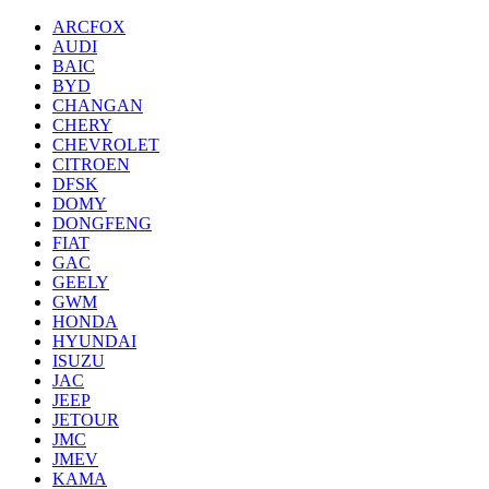
ARCFOX
AUDI
BAIC
BYD
CHANGAN
CHERY
CHEVROLET
CITROEN
DFSK
DOMY
DONGFENG
FIAT
GAC
GEELY
GWM
HONDA
HYUNDAI
ISUZU
JAC
JEEP
JETOUR
JMC
JMEV
KAMA