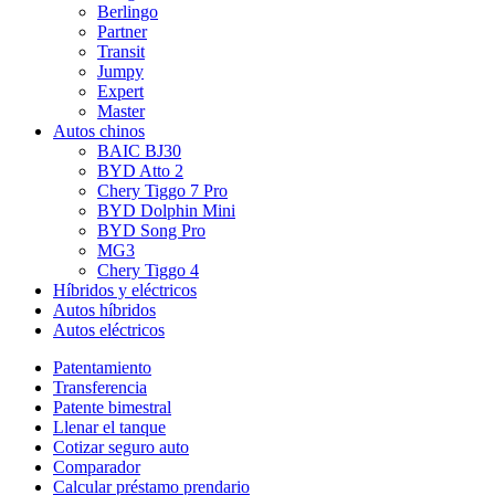
Berlingo
Partner
Transit
Jumpy
Expert
Master
Autos chinos
BAIC BJ30
BYD Atto 2
Chery Tiggo 7 Pro
BYD Dolphin Mini
BYD Song Pro
MG3
Chery Tiggo 4
Híbridos y eléctricos
Autos híbridos
Autos eléctricos
Patentamiento
Transferencia
Patente bimestral
Llenar el tanque
Cotizar seguro auto
Comparador
Calcular préstamo prendario