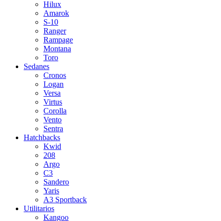
Hilux
Amarok
S-10
Ranger
Rampage
Montana
Toro
Sedanes
Cronos
Logan
Versa
Virtus
Corolla
Vento
Sentra
Hatchbacks
Kwid
208
Argo
C3
Sandero
Yaris
A3 Sportback
Utilitarios
Kangoo