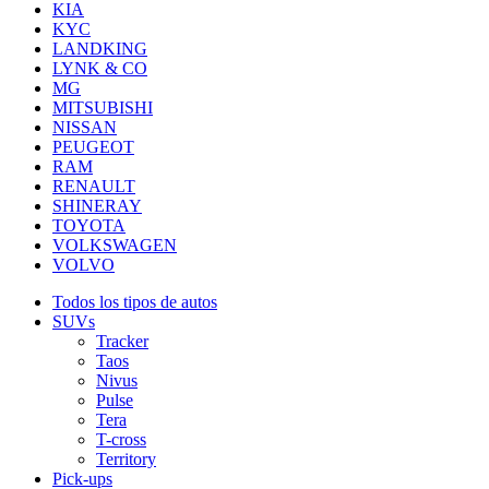
KIA
KYC
LANDKING
LYNK & CO
MG
MITSUBISHI
NISSAN
PEUGEOT
RAM
RENAULT
SHINERAY
TOYOTA
VOLKSWAGEN
VOLVO
Todos los tipos de autos
SUVs
Tracker
Taos
Nivus
Pulse
Tera
T-cross
Territory
Pick-ups