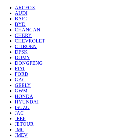
ARCFOX
AUDI
BAIC
BYD
CHANGAN
CHERY
CHEVROLET
CITROEN
DFSK
DOMY
DONGFENG
FIAT
FORD
GAC
GEELY
GWM
HONDA
HYUNDAI
ISUZU
JAC
JEEP
JETOUR
JMC
JMEV