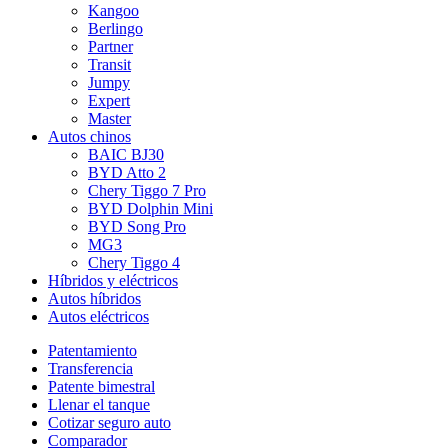
Kangoo
Berlingo
Partner
Transit
Jumpy
Expert
Master
Autos chinos
BAIC BJ30
BYD Atto 2
Chery Tiggo 7 Pro
BYD Dolphin Mini
BYD Song Pro
MG3
Chery Tiggo 4
Híbridos y eléctricos
Autos híbridos
Autos eléctricos
Patentamiento
Transferencia
Patente bimestral
Llenar el tanque
Cotizar seguro auto
Comparador