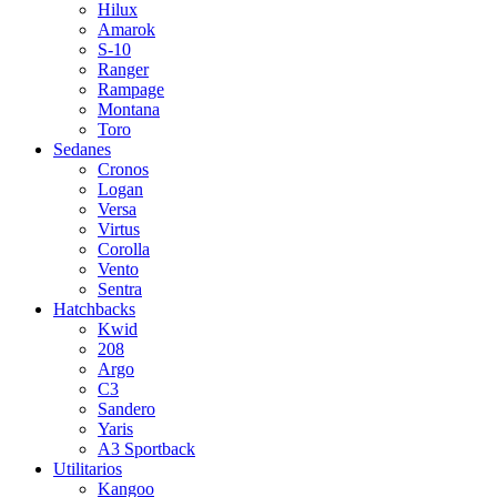
Hilux
Amarok
S-10
Ranger
Rampage
Montana
Toro
Sedanes
Cronos
Logan
Versa
Virtus
Corolla
Vento
Sentra
Hatchbacks
Kwid
208
Argo
C3
Sandero
Yaris
A3 Sportback
Utilitarios
Kangoo