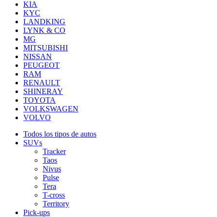
KIA
KYC
LANDKING
LYNK & CO
MG
MITSUBISHI
NISSAN
PEUGEOT
RAM
RENAULT
SHINERAY
TOYOTA
VOLKSWAGEN
VOLVO
Todos los tipos de autos
SUVs
Tracker
Taos
Nivus
Pulse
Tera
T-cross
Territory
Pick-ups