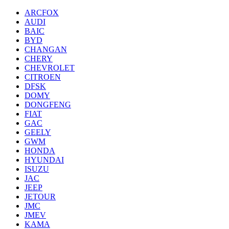
ARCFOX
AUDI
BAIC
BYD
CHANGAN
CHERY
CHEVROLET
CITROEN
DFSK
DOMY
DONGFENG
FIAT
GAC
GEELY
GWM
HONDA
HYUNDAI
ISUZU
JAC
JEEP
JETOUR
JMC
JMEV
KAMA