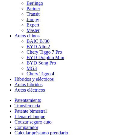
Berlingo
Partner
Transit
Jumpy
Expert
Master
Autos chinos
BAIC BJ30
BYD Atto 2
Chery Tiggo 7 Pro
BYD Dolphin Mini
BYD Song Pro
MG3
Chery Tiggo 4
Híbridos y eléctricos
Autos híbridos
Autos eléctricos
Patentamiento
Transferencia
Patente bimestral
Llenar el tanque
Cotizar seguro auto
Comparador
Calcular préstamo prendario