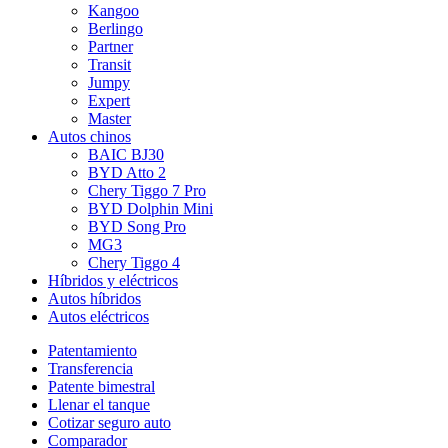
Kangoo
Berlingo
Partner
Transit
Jumpy
Expert
Master
Autos chinos
BAIC BJ30
BYD Atto 2
Chery Tiggo 7 Pro
BYD Dolphin Mini
BYD Song Pro
MG3
Chery Tiggo 4
Híbridos y eléctricos
Autos híbridos
Autos eléctricos
Patentamiento
Transferencia
Patente bimestral
Llenar el tanque
Cotizar seguro auto
Comparador