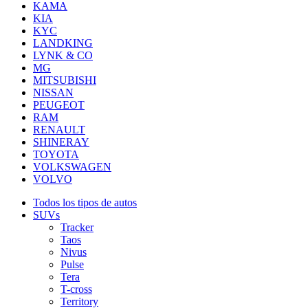
KAMA
KIA
KYC
LANDKING
LYNK & CO
MG
MITSUBISHI
NISSAN
PEUGEOT
RAM
RENAULT
SHINERAY
TOYOTA
VOLKSWAGEN
VOLVO
Todos los tipos de autos
SUVs
Tracker
Taos
Nivus
Pulse
Tera
T-cross
Territory