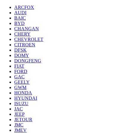
ARCFOX
AUDI
BAIC
BYD
CHANGAN
CHERY
CHEVROLET
CITROEN
DFSK
DOMY
DONGFENG
FIAT
FORD
GAC
GEELY
GWM
HONDA
HYUNDAI
ISUZU
JAC
JEEP
JETOUR
JMC
JMEV