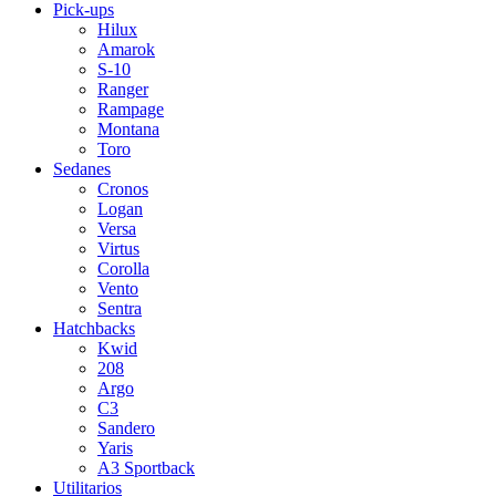
Pick-ups
Hilux
Amarok
S-10
Ranger
Rampage
Montana
Toro
Sedanes
Cronos
Logan
Versa
Virtus
Corolla
Vento
Sentra
Hatchbacks
Kwid
208
Argo
C3
Sandero
Yaris
A3 Sportback
Utilitarios