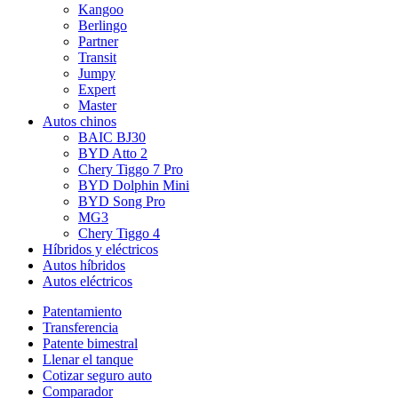
Kangoo
Berlingo
Partner
Transit
Jumpy
Expert
Master
Autos chinos
BAIC BJ30
BYD Atto 2
Chery Tiggo 7 Pro
BYD Dolphin Mini
BYD Song Pro
MG3
Chery Tiggo 4
Híbridos y eléctricos
Autos híbridos
Autos eléctricos
Patentamiento
Transferencia
Patente bimestral
Llenar el tanque
Cotizar seguro auto
Comparador