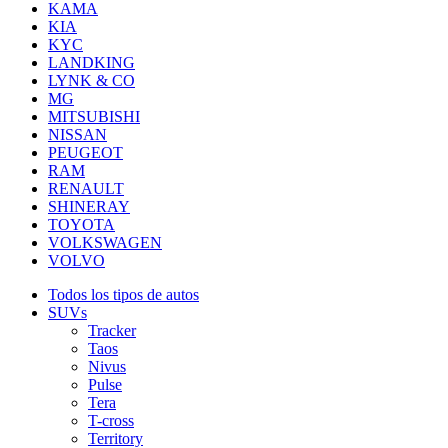
KAMA
KIA
KYC
LANDKING
LYNK & CO
MG
MITSUBISHI
NISSAN
PEUGEOT
RAM
RENAULT
SHINERAY
TOYOTA
VOLKSWAGEN
VOLVO
Todos los tipos de autos
SUVs
Tracker
Taos
Nivus
Pulse
Tera
T-cross
Territory