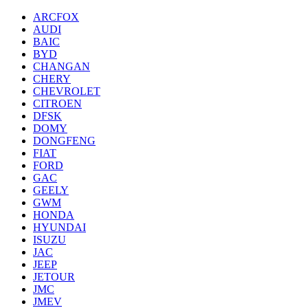
ARCFOX
AUDI
BAIC
BYD
CHANGAN
CHERY
CHEVROLET
CITROEN
DFSK
DOMY
DONGFENG
FIAT
FORD
GAC
GEELY
GWM
HONDA
HYUNDAI
ISUZU
JAC
JEEP
JETOUR
JMC
JMEV