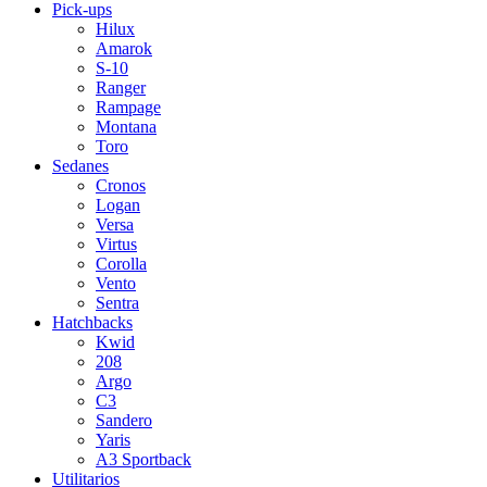
Pick-ups
Hilux
Amarok
S-10
Ranger
Rampage
Montana
Toro
Sedanes
Cronos
Logan
Versa
Virtus
Corolla
Vento
Sentra
Hatchbacks
Kwid
208
Argo
C3
Sandero
Yaris
A3 Sportback
Utilitarios