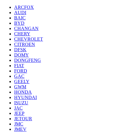
ARCFOX
AUDI
BAIC
BYD
CHANGAN
CHERY
CHEVROLET
CITROEN
DFSK
DOMY
DONGFENG
FIAT
FORD
GAC
GEELY
GWM
HONDA
HYUNDAI
ISUZU
JAC
JEEP
JETOUR
JMC
JMEV