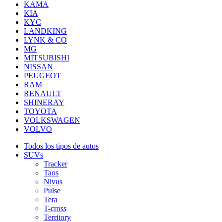
KAMA
KIA
KYC
LANDKING
LYNK & CO
MG
MITSUBISHI
NISSAN
PEUGEOT
RAM
RENAULT
SHINERAY
TOYOTA
VOLKSWAGEN
VOLVO
Todos los tipos de autos
SUVs
Tracker
Taos
Nivus
Pulse
Tera
T-cross
Territory