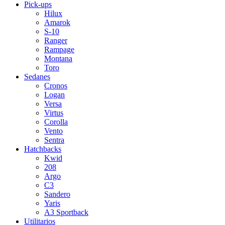
Pick-ups
Hilux
Amarok
S-10
Ranger
Rampage
Montana
Toro
Sedanes
Cronos
Logan
Versa
Virtus
Corolla
Vento
Sentra
Hatchbacks
Kwid
208
Argo
C3
Sandero
Yaris
A3 Sportback
Utilitarios