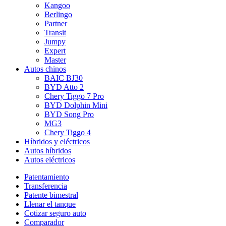
Kangoo
Berlingo
Partner
Transit
Jumpy
Expert
Master
Autos chinos
BAIC BJ30
BYD Atto 2
Chery Tiggo 7 Pro
BYD Dolphin Mini
BYD Song Pro
MG3
Chery Tiggo 4
Híbridos y eléctricos
Autos híbridos
Autos eléctricos
Patentamiento
Transferencia
Patente bimestral
Llenar el tanque
Cotizar seguro auto
Comparador