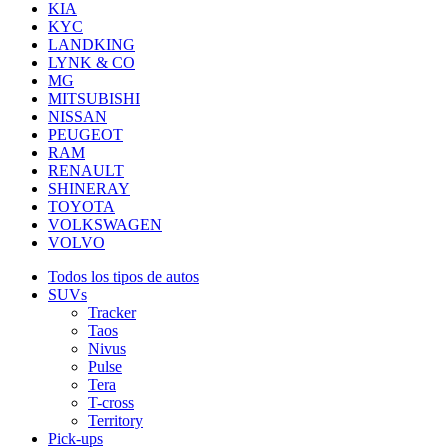
KIA
KYC
LANDKING
LYNK & CO
MG
MITSUBISHI
NISSAN
PEUGEOT
RAM
RENAULT
SHINERAY
TOYOTA
VOLKSWAGEN
VOLVO
Todos los tipos de autos
SUVs
Tracker
Taos
Nivus
Pulse
Tera
T-cross
Territory
Pick-ups