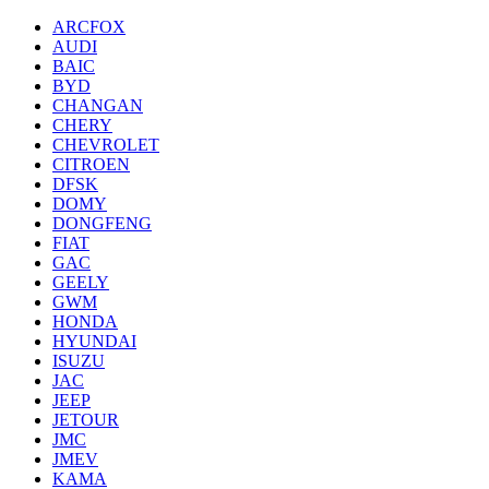
ARCFOX
AUDI
BAIC
BYD
CHANGAN
CHERY
CHEVROLET
CITROEN
DFSK
DOMY
DONGFENG
FIAT
GAC
GEELY
GWM
HONDA
HYUNDAI
ISUZU
JAC
JEEP
JETOUR
JMC
JMEV
KAMA