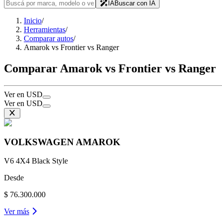
IA
Buscar con IA
Inicio
/
Herramientas
/
Comparar autos
/
Amarok vs Frontier vs Ranger
Comparar Amarok vs Frontier vs Ranger
Ver en USD
Ver en USD
VOLKSWAGEN
AMAROK
V6 4X4 Black Style
Desde
$ 76.300.000
Ver más