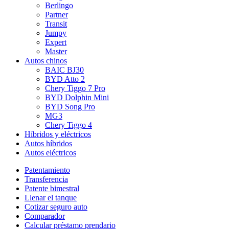
Berlingo
Partner
Transit
Jumpy
Expert
Master
Autos chinos
BAIC BJ30
BYD Atto 2
Chery Tiggo 7 Pro
BYD Dolphin Mini
BYD Song Pro
MG3
Chery Tiggo 4
Híbridos y eléctricos
Autos híbridos
Autos eléctricos
Patentamiento
Transferencia
Patente bimestral
Llenar el tanque
Cotizar seguro auto
Comparador
Calcular préstamo prendario