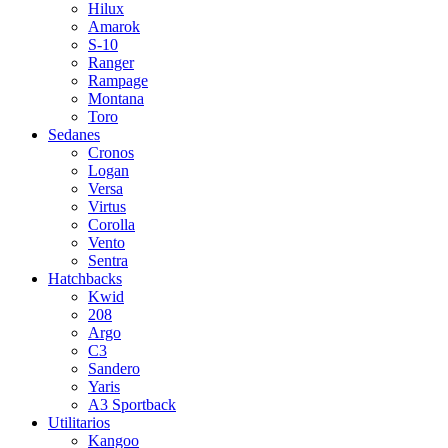
Hilux
Amarok
S-10
Ranger
Rampage
Montana
Toro
Sedanes
Cronos
Logan
Versa
Virtus
Corolla
Vento
Sentra
Hatchbacks
Kwid
208
Argo
C3
Sandero
Yaris
A3 Sportback
Utilitarios
Kangoo