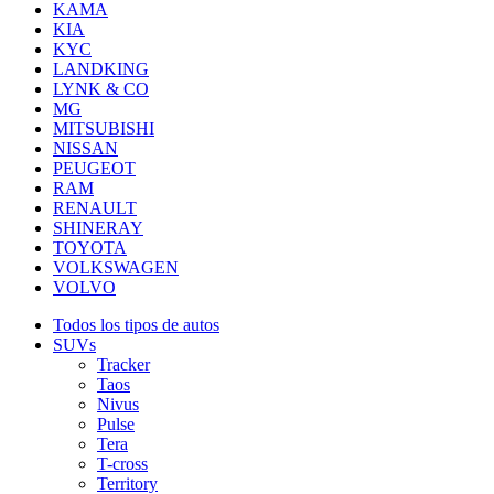
KAMA
KIA
KYC
LANDKING
LYNK & CO
MG
MITSUBISHI
NISSAN
PEUGEOT
RAM
RENAULT
SHINERAY
TOYOTA
VOLKSWAGEN
VOLVO
Todos los tipos de autos
SUVs
Tracker
Taos
Nivus
Pulse
Tera
T-cross
Territory