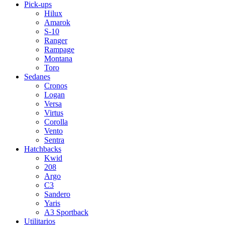
Pick-ups
Hilux
Amarok
S-10
Ranger
Rampage
Montana
Toro
Sedanes
Cronos
Logan
Versa
Virtus
Corolla
Vento
Sentra
Hatchbacks
Kwid
208
Argo
C3
Sandero
Yaris
A3 Sportback
Utilitarios