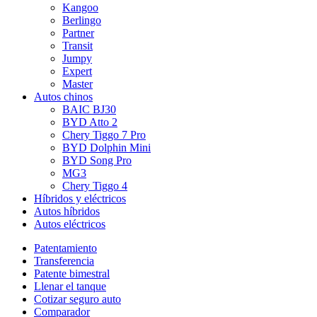
Kangoo
Berlingo
Partner
Transit
Jumpy
Expert
Master
Autos chinos
BAIC BJ30
BYD Atto 2
Chery Tiggo 7 Pro
BYD Dolphin Mini
BYD Song Pro
MG3
Chery Tiggo 4
Híbridos y eléctricos
Autos híbridos
Autos eléctricos
Patentamiento
Transferencia
Patente bimestral
Llenar el tanque
Cotizar seguro auto
Comparador