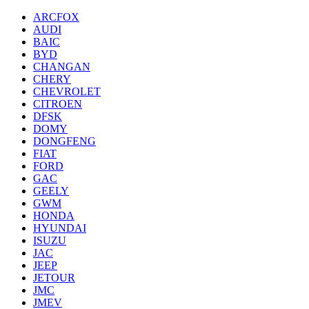
ARCFOX
AUDI
BAIC
BYD
CHANGAN
CHERY
CHEVROLET
CITROEN
DFSK
DOMY
DONGFENG
FIAT
FORD
GAC
GEELY
GWM
HONDA
HYUNDAI
ISUZU
JAC
JEEP
JETOUR
JMC
JMEV