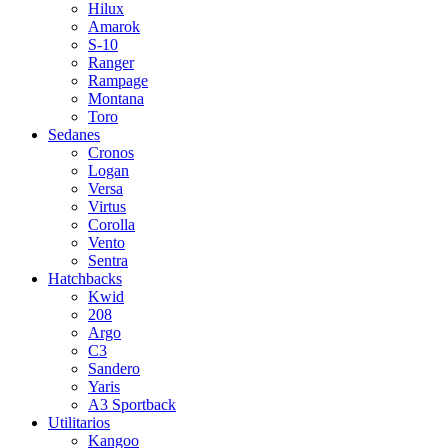
Hilux
Amarok
S-10
Ranger
Rampage
Montana
Toro
Sedanes
Cronos
Logan
Versa
Virtus
Corolla
Vento
Sentra
Hatchbacks
Kwid
208
Argo
C3
Sandero
Yaris
A3 Sportback
Utilitarios
Kangoo