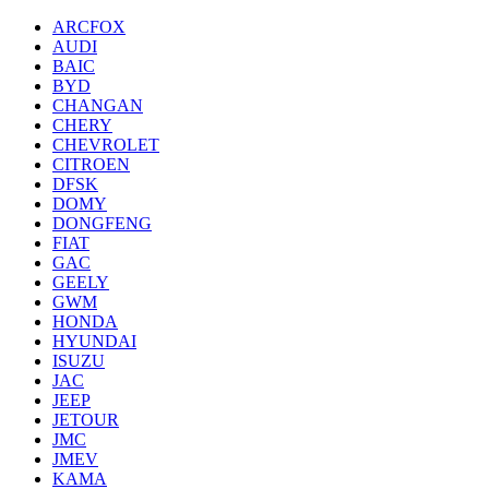
ARCFOX
AUDI
BAIC
BYD
CHANGAN
CHERY
CHEVROLET
CITROEN
DFSK
DOMY
DONGFENG
FIAT
GAC
GEELY
GWM
HONDA
HYUNDAI
ISUZU
JAC
JEEP
JETOUR
JMC
JMEV
KAMA