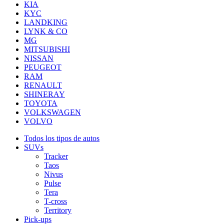
KIA
KYC
LANDKING
LYNK & CO
MG
MITSUBISHI
NISSAN
PEUGEOT
RAM
RENAULT
SHINERAY
TOYOTA
VOLKSWAGEN
VOLVO
Todos los tipos de autos
SUVs
Tracker
Taos
Nivus
Pulse
Tera
T-cross
Territory
Pick-ups