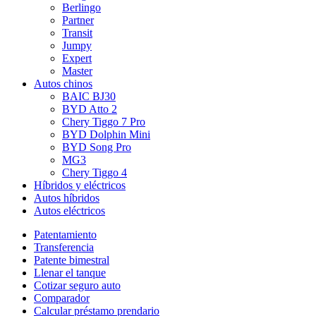
Berlingo
Partner
Transit
Jumpy
Expert
Master
Autos chinos
BAIC BJ30
BYD Atto 2
Chery Tiggo 7 Pro
BYD Dolphin Mini
BYD Song Pro
MG3
Chery Tiggo 4
Híbridos y eléctricos
Autos híbridos
Autos eléctricos
Patentamiento
Transferencia
Patente bimestral
Llenar el tanque
Cotizar seguro auto
Comparador
Calcular préstamo prendario