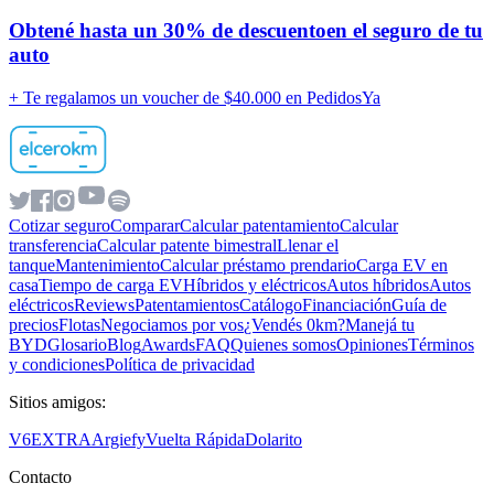
Obtené hasta un
30% de descuento
en el seguro de tu
auto
+ Te regalamos un voucher de
$40.000 en PedidosYa
Cotizar seguro
Comparar
Calcular patentamiento
Calcular
transferencia
Calcular patente bimestral
Llenar el
tanque
Mantenimiento
Calcular préstamo prendario
Carga EV en
casa
Tiempo de carga EV
Híbridos y eléctricos
Autos híbridos
Autos
eléctricos
Reviews
Patentamientos
Catálogo
Financiación
Guía de
precios
Flotas
Negociamos por vos
¿Vendés 0km?
Manejá tu
BYD
Glosario
Blog
Awards
FAQ
Quienes somos
Opiniones
Términos
y condiciones
Política de privacidad
Sitios amigos:
V6
EXTRA
Argiefy
Vuelta Rápida
Dolarito
Contacto