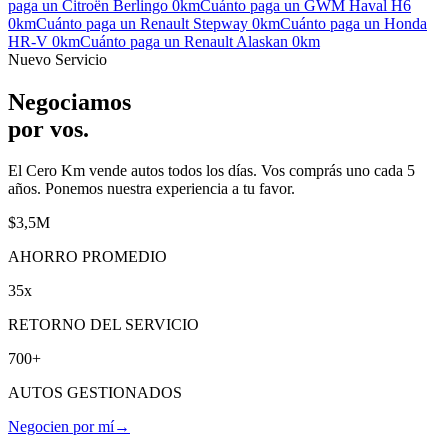
paga un
Citroën Berlingo
0km
Cuánto paga un
GWM Haval H6
0km
Cuánto paga un
Renault Stepway
0km
Cuánto paga un
Honda
HR-V
0km
Cuánto paga un
Renault Alaskan
0km
Nuevo Servicio
Negociamos
por vos
.
El Cero Km vende autos todos los días. Vos comprás uno cada 5
años. Ponemos nuestra experiencia a tu favor.
$3,5M
AHORRO PROMEDIO
35x
RETORNO DEL SERVICIO
700+
AUTOS GESTIONADOS
Negocien por mí
→