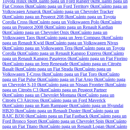
Toyota Hilux
0km
Cuánto paga un
Ford Ranger
0km
Cuánto paga un
Fiat Cronos
0km
Cuánto paga un
Ford Territory
0km
Cuánto paga un
Volkswagen Amarok
0km
Cuánto paga un
Chevrolet Tracker
0km
Cuánto paga un
Peugeot 208
0km
Cuánto paga un
Toyota
Corolla Cross
0km
Cuánto paga un
Volkswagen Polo
0km
Cuánto
paga un
Peugeot 2008
0km
Cuánto paga un
Renault Kardian
0km
Cuánto paga un
Chevrolet Onix
0km
Cuánto paga un
Volkswagen Taos
0km
Cuánto paga un
Jeep Compass
0km
Cuánto
paga un
Renault Kwid
0km
Cuánto paga un
Volkswagen Nivus
0km
Cuánto paga un
Volkswagen Tera
0km
Cuánto paga un
Toyota
Corolla
0km
Cuánto paga un
Renault Kangoo Express
0km
Cuánto
paga un
Renault Kangoo Pasajeros
0km
Cuánto paga un
Fiat Fiorino
0km
Cuánto paga un
Jeep Renegade
0km
Cuánto paga un
Citroën
Basalt
0km
Cuánto paga un
Fiat Strada
0km
Cuánto paga un
Volkswagen T-Cross
0km
Cuánto paga un
Fiat Toro
0km
Cuánto
paga un
Fiat Pulse
0km
Cuánto paga un
Fiat Argo
0km
Cuánto paga
un
Chevrolet S-10
0km
Cuánto paga un
Nissan Frontier
0km
Cuánto
paga un
Citroën C3
0km
Cuánto paga un
Peugeot Partner
0km
Cuánto paga un
Chevrolet Montana
0km
Cuánto paga un
Citroën C3 Aircross
0km
Cuánto paga un
Ford Maverick
0km
Cuánto paga un
Ram Rampage
0km
Cuánto paga un
Hyundai
HB20
0km
Cuánto paga un
Renault Duster
0km
Cuánto paga un
BAIC BJ30
0km
Cuánto paga un
Fiat Fastback
0km
Cuánto paga un
Ford Bronco Sport
0km
Cuánto paga un
Chevrolet Spin
0km
Cuánto
paga un
Fiat Titano
0km
Cuánto paga un
Renault Logan
0km
Cuánto