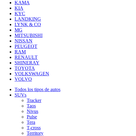
KAMA
KIA
KYC
LANDKING
LYNK & CO
MG
MITSUBISHI
NISSAN
PEUGEOT
RAM
RENAULT
SHINERAY
TOYOTA
VOLKSWAGEN
VOLVO
Todos los tipos de autos
SUVs
Tracker
Taos
Nivus
Pulse
Tera
T-cross
Territory