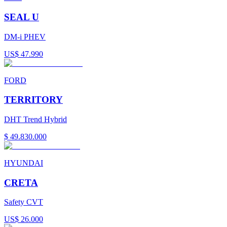
SEAL U
DM-i PHEV
US$ 47.990
FORD
TERRITORY
DHT Trend Hybrid
$ 49.830.000
HYUNDAI
CRETA
Safety CVT
US$ 26.000