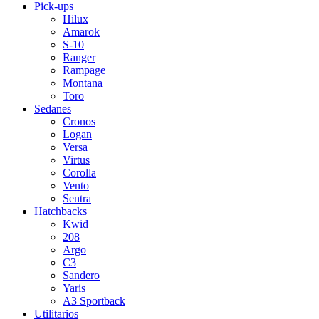
Pick-ups
Hilux
Amarok
S-10
Ranger
Rampage
Montana
Toro
Sedanes
Cronos
Logan
Versa
Virtus
Corolla
Vento
Sentra
Hatchbacks
Kwid
208
Argo
C3
Sandero
Yaris
A3 Sportback
Utilitarios