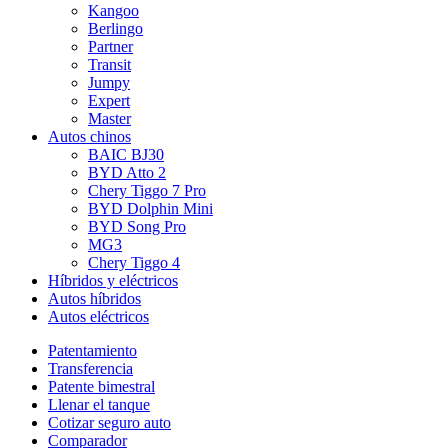
Kangoo
Berlingo
Partner
Transit
Jumpy
Expert
Master
Autos chinos
BAIC BJ30
BYD Atto 2
Chery Tiggo 7 Pro
BYD Dolphin Mini
BYD Song Pro
MG3
Chery Tiggo 4
Híbridos y eléctricos
Autos híbridos
Autos eléctricos
Patentamiento
Transferencia
Patente bimestral
Llenar el tanque
Cotizar seguro auto
Comparador