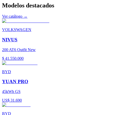
Modelos
destacados
Ver catálogo →
VOLKSWAGEN
NIVUS
200 AT6 Outfit New
$ 41.550.000
BYD
YUAN PRO
45kWh GS
US$ 31.690
BYD