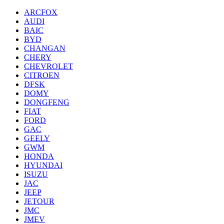
ARCFOX
AUDI
BAIC
BYD
CHANGAN
CHERY
CHEVROLET
CITROEN
DFSK
DOMY
DONGFENG
FIAT
FORD
GAC
GEELY
GWM
HONDA
HYUNDAI
ISUZU
JAC
JEEP
JETOUR
JMC
JMEV