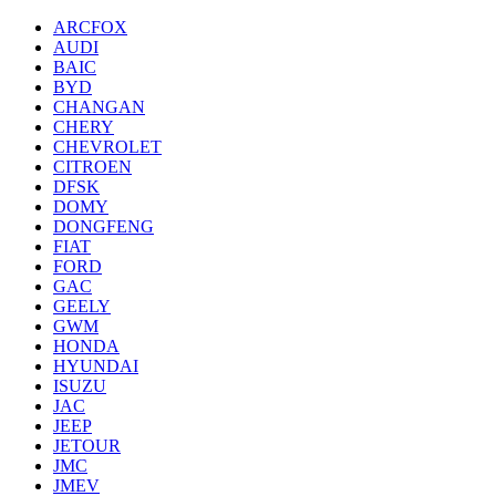
ARCFOX
AUDI
BAIC
BYD
CHANGAN
CHERY
CHEVROLET
CITROEN
DFSK
DOMY
DONGFENG
FIAT
FORD
GAC
GEELY
GWM
HONDA
HYUNDAI
ISUZU
JAC
JEEP
JETOUR
JMC
JMEV