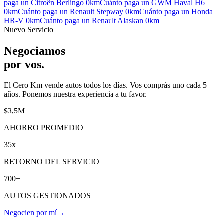
paga un
Citroën Berlingo
0km
Cuánto paga un
GWM Haval H6
0km
Cuánto paga un
Renault Stepway
0km
Cuánto paga un
Honda
HR-V
0km
Cuánto paga un
Renault Alaskan
0km
Nuevo Servicio
Negociamos
por vos
.
El Cero Km vende autos todos los días. Vos comprás uno cada 5
años. Ponemos nuestra experiencia a tu favor.
$3,5M
AHORRO PROMEDIO
35x
RETORNO DEL SERVICIO
700+
AUTOS GESTIONADOS
Negocien por mí
→