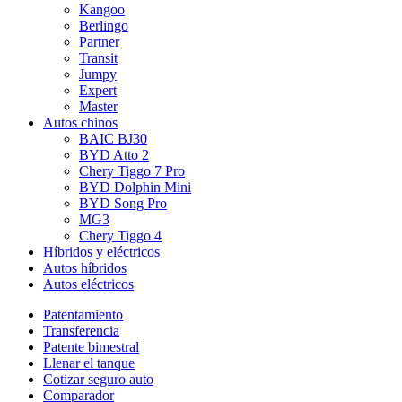
Kangoo
Berlingo
Partner
Transit
Jumpy
Expert
Master
Autos chinos
BAIC BJ30
BYD Atto 2
Chery Tiggo 7 Pro
BYD Dolphin Mini
BYD Song Pro
MG3
Chery Tiggo 4
Híbridos y eléctricos
Autos híbridos
Autos eléctricos
Patentamiento
Transferencia
Patente bimestral
Llenar el tanque
Cotizar seguro auto
Comparador