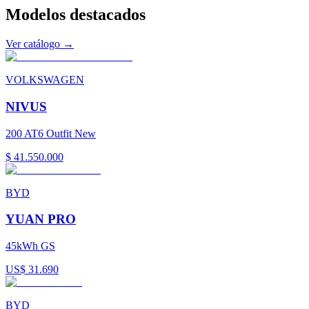
Modelos
destacados
Ver catálogo →
VOLKSWAGEN
NIVUS
200 AT6 Outfit New
$ 41.550.000
BYD
YUAN PRO
45kWh GS
US$ 31.690
BYD