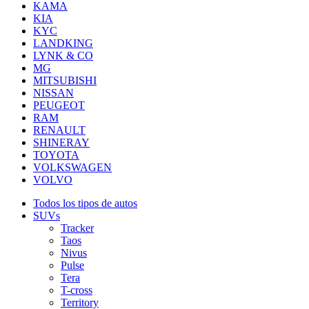
KAMA
KIA
KYC
LANDKING
LYNK & CO
MG
MITSUBISHI
NISSAN
PEUGEOT
RAM
RENAULT
SHINERAY
TOYOTA
VOLKSWAGEN
VOLVO
Todos los tipos de autos
SUVs
Tracker
Taos
Nivus
Pulse
Tera
T-cross
Territory