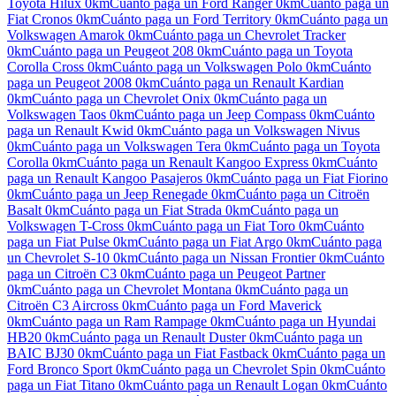
Toyota Hilux
0km
Cuánto paga un
Ford Ranger
0km
Cuánto paga un
Fiat Cronos
0km
Cuánto paga un
Ford Territory
0km
Cuánto paga un
Volkswagen Amarok
0km
Cuánto paga un
Chevrolet Tracker
0km
Cuánto paga un
Peugeot 208
0km
Cuánto paga un
Toyota
Corolla Cross
0km
Cuánto paga un
Volkswagen Polo
0km
Cuánto
paga un
Peugeot 2008
0km
Cuánto paga un
Renault Kardian
0km
Cuánto paga un
Chevrolet Onix
0km
Cuánto paga un
Volkswagen Taos
0km
Cuánto paga un
Jeep Compass
0km
Cuánto
paga un
Renault Kwid
0km
Cuánto paga un
Volkswagen Nivus
0km
Cuánto paga un
Volkswagen Tera
0km
Cuánto paga un
Toyota
Corolla
0km
Cuánto paga un
Renault Kangoo Express
0km
Cuánto
paga un
Renault Kangoo Pasajeros
0km
Cuánto paga un
Fiat Fiorino
0km
Cuánto paga un
Jeep Renegade
0km
Cuánto paga un
Citroën
Basalt
0km
Cuánto paga un
Fiat Strada
0km
Cuánto paga un
Volkswagen T-Cross
0km
Cuánto paga un
Fiat Toro
0km
Cuánto
paga un
Fiat Pulse
0km
Cuánto paga un
Fiat Argo
0km
Cuánto paga
un
Chevrolet S-10
0km
Cuánto paga un
Nissan Frontier
0km
Cuánto
paga un
Citroën C3
0km
Cuánto paga un
Peugeot Partner
0km
Cuánto paga un
Chevrolet Montana
0km
Cuánto paga un
Citroën C3 Aircross
0km
Cuánto paga un
Ford Maverick
0km
Cuánto paga un
Ram Rampage
0km
Cuánto paga un
Hyundai
HB20
0km
Cuánto paga un
Renault Duster
0km
Cuánto paga un
BAIC BJ30
0km
Cuánto paga un
Fiat Fastback
0km
Cuánto paga un
Ford Bronco Sport
0km
Cuánto paga un
Chevrolet Spin
0km
Cuánto
paga un
Fiat Titano
0km
Cuánto paga un
Renault Logan
0km
Cuánto