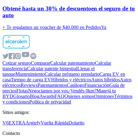
Obtené hasta un
30% de descuento
en el seguro de tu
auto
+ Te regalamos un voucher de
$40.000 en PedidosYa
Cotizar seguro
Comparar
Calcular patentamiento
Calcular
transferencia
Calcular patente bimestral
Llenar el
tanque
Mantenimiento
Calcular préstamo prendario
Carga EV en
casa
Tiempo de carga EV
Híbridos y eléctricos
Autos híbridos
Autos
eléctricos
Reviews
Patentamientos
Catálogo
Financiación
Guía de
precios
Flotas
Negociamos por vos
¿Vendés 0km?
Manejá tu
BYD
Glosario
Blog
Awards
FAQ
Quienes somos
Opiniones
Términos
y condiciones
Política de privacidad
Sitios amigos:
V6
EXTRA
Argiefy
Vuelta Rápida
Dolarito
Contacto