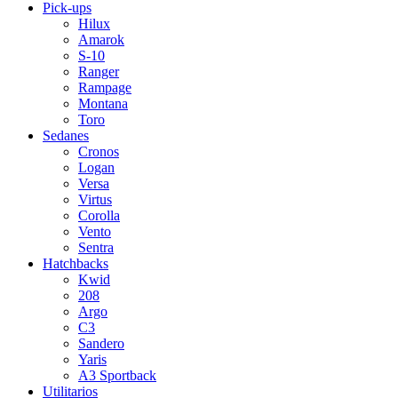
Pick-ups
Hilux
Amarok
S-10
Ranger
Rampage
Montana
Toro
Sedanes
Cronos
Logan
Versa
Virtus
Corolla
Vento
Sentra
Hatchbacks
Kwid
208
Argo
C3
Sandero
Yaris
A3 Sportback
Utilitarios