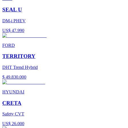
SEAL U
DM-i PHEV
US$ 47.990
FORD
TERRITORY
DHT Trend Hybrid
$ 49.830.000
HYUNDAI
CRETA
Safety CVT
US$ 26.000