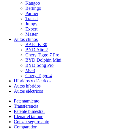
Kangoo
Berlingo
Partner
Transit
Jumpy
Expert
Master
Autos chinos
BAIC BJ30
BYD Atto 2
Chery Tiggo 7 Pro
BYD Dolphin Mini
BYD Song Pro
MG3
Chery Tiggo 4
Híbridos y eléctricos
Autos híbridos
Autos eléctricos
Patentamiento
Transferencia
Patente bimestral
Llenar el tanque
Cotizar seguro auto
Comparador