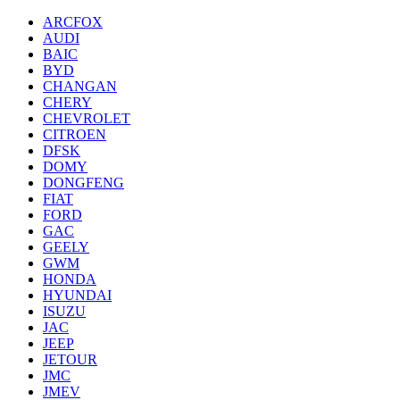
ARCFOX
AUDI
BAIC
BYD
CHANGAN
CHERY
CHEVROLET
CITROEN
DFSK
DOMY
DONGFENG
FIAT
FORD
GAC
GEELY
GWM
HONDA
HYUNDAI
ISUZU
JAC
JEEP
JETOUR
JMC
JMEV