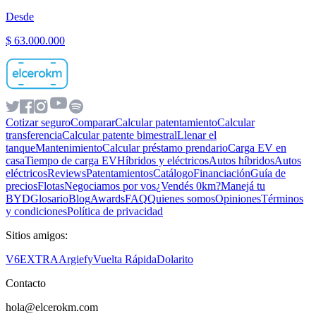
Desde
$ 63.000.000
Cotizar seguro
Comparar
Calcular patentamiento
Calcular
transferencia
Calcular patente bimestral
Llenar el
tanque
Mantenimiento
Calcular préstamo prendario
Carga EV en
casa
Tiempo de carga EV
Híbridos y eléctricos
Autos híbridos
Autos
eléctricos
Reviews
Patentamientos
Catálogo
Financiación
Guía de
precios
Flotas
Negociamos por vos
¿Vendés 0km?
Manejá tu
BYD
Glosario
Blog
Awards
FAQ
Quienes somos
Opiniones
Términos
y condiciones
Política de privacidad
Sitios amigos:
V6
EXTRA
Argiefy
Vuelta Rápida
Dolarito
Contacto
hola@elcerokm.com