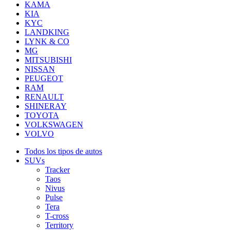
KAMA
KIA
KYC
LANDKING
LYNK & CO
MG
MITSUBISHI
NISSAN
PEUGEOT
RAM
RENAULT
SHINERAY
TOYOTA
VOLKSWAGEN
VOLVO
Todos los tipos de autos
SUVs
Tracker
Taos
Nivus
Pulse
Tera
T-cross
Territory