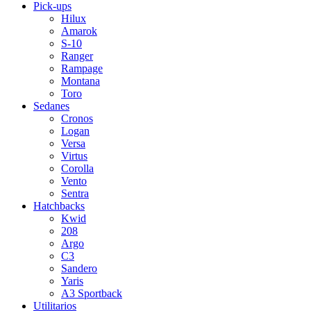
Pick-ups
Hilux
Amarok
S-10
Ranger
Rampage
Montana
Toro
Sedanes
Cronos
Logan
Versa
Virtus
Corolla
Vento
Sentra
Hatchbacks
Kwid
208
Argo
C3
Sandero
Yaris
A3 Sportback
Utilitarios