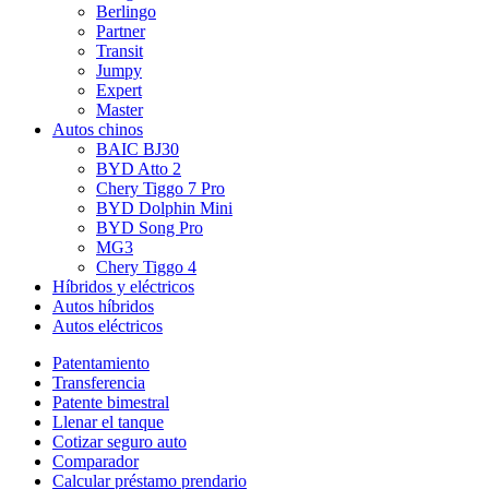
Berlingo
Partner
Transit
Jumpy
Expert
Master
Autos chinos
BAIC BJ30
BYD Atto 2
Chery Tiggo 7 Pro
BYD Dolphin Mini
BYD Song Pro
MG3
Chery Tiggo 4
Híbridos y eléctricos
Autos híbridos
Autos eléctricos
Patentamiento
Transferencia
Patente bimestral
Llenar el tanque
Cotizar seguro auto
Comparador
Calcular préstamo prendario