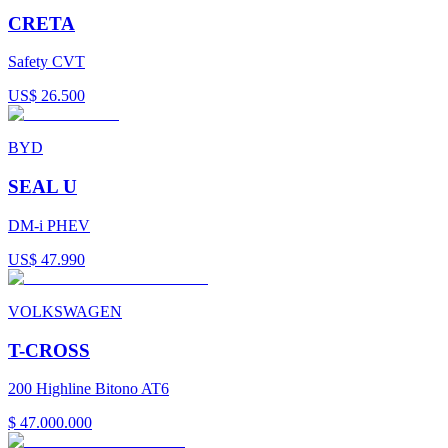
CRETA
Safety CVT
US$ 26.500
BYD
SEAL U
DM-i PHEV
US$ 47.990
VOLKSWAGEN
T-CROSS
200 Highline Bitono AT6
$ 47.000.000