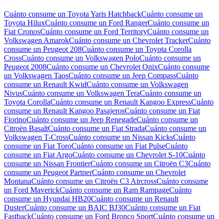
Cuánto consume un
Toyota Yaris Hatchback
Cuánto consume un
Toyota Hilux
Cuánto consume un
Ford Ranger
Cuánto consume un
Fiat Cronos
Cuánto consume un
Ford Territory
Cuánto consume un
Volkswagen Amarok
Cuánto consume un
Chevrolet Tracker
Cuánto
consume un
Peugeot 208
Cuánto consume un
Toyota Corolla
Cross
Cuánto consume un
Volkswagen Polo
Cuánto consume un
Peugeot 2008
Cuánto consume un
Chevrolet Onix
Cuánto consume
un
Volkswagen Taos
Cuánto consume un
Jeep Compass
Cuánto
consume un
Renault Kwid
Cuánto consume un
Volkswagen
Nivus
Cuánto consume un
Volkswagen Tera
Cuánto consume un
Toyota Corolla
Cuánto consume un
Renault Kangoo Express
Cuánto
consume un
Renault Kangoo Pasajeros
Cuánto consume un
Fiat
Fiorino
Cuánto consume un
Jeep Renegade
Cuánto consume un
Citroën Basalt
Cuánto consume un
Fiat Strada
Cuánto consume un
Volkswagen T-Cross
Cuánto consume un
Nissan Kicks
Cuánto
consume un
Fiat Toro
Cuánto consume un
Fiat Pulse
Cuánto
consume un
Fiat Argo
Cuánto consume un
Chevrolet S-10
Cuánto
consume un
Nissan Frontier
Cuánto consume un
Citroën C3
Cuánto
consume un
Peugeot Partner
Cuánto consume un
Chevrolet
Montana
Cuánto consume un
Citroën C3 Aircross
Cuánto consume
un
Ford Maverick
Cuánto consume un
Ram Rampage
Cuánto
consume un
Hyundai HB20
Cuánto consume un
Renault
Duster
Cuánto consume un
BAIC BJ30
Cuánto consume un
Fiat
Fastback
Cuánto consume un
Ford Bronco Sport
Cuánto consume un