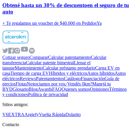
Obtené hasta un
30% de descuento
en el seguro de tu
auto
+ Te regalamos un voucher de
$40.000 en PedidosYa
Cotizar seguro
Comparar
Calcular patentamiento
Calcular
transferencia
Calcular patente bimestral
Llenar el
tanque
Mantenimiento
Calcular préstamo prendario
Carga EV en
casa
Tiempo de carga EV
Híbridos y eléctricos
Autos híbridos
Autos
eléctricos
Reviews
Patentamientos
Catálogo
Financiación
Guía de
precios
Flotas
Negociamos por vos
¿Vendés 0km?
Manejá tu
BYD
Glosario
Blog
Awards
FAQ
Quienes somos
Opiniones
Términos
y condiciones
Política de privacidad
Sitios amigos:
V6
EXTRA
Argiefy
Vuelta Rápida
Dolarito
Contacto