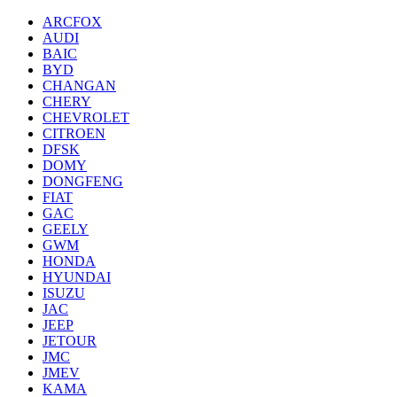
ARCFOX
AUDI
BAIC
BYD
CHANGAN
CHERY
CHEVROLET
CITROEN
DFSK
DOMY
DONGFENG
FIAT
GAC
GEELY
GWM
HONDA
HYUNDAI
ISUZU
JAC
JEEP
JETOUR
JMC
JMEV
KAMA