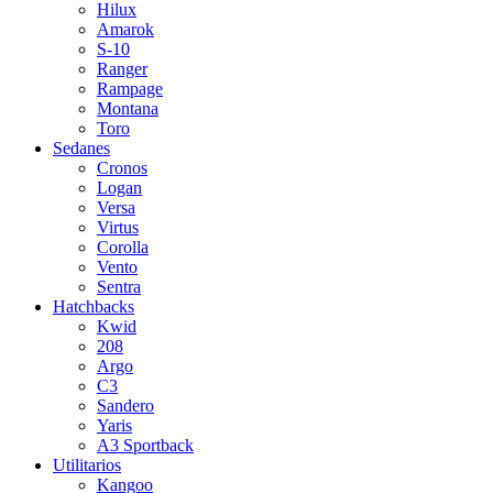
Hilux
Amarok
S-10
Ranger
Rampage
Montana
Toro
Sedanes
Cronos
Logan
Versa
Virtus
Corolla
Vento
Sentra
Hatchbacks
Kwid
208
Argo
C3
Sandero
Yaris
A3 Sportback
Utilitarios
Kangoo