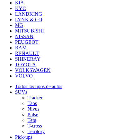
KIA
KYC
LANDKING
LYNK & CO
MG
MITSUBISHI
NISSAN
PEUGEOT
RAM
RENAULT
SHINERAY
TOYOTA
VOLKSWAGEN
VOLVO
Todos los tipos de autos
SUVs
Tracker
Taos
Nivus
Pulse
Tera
T-cross
Territory
Pick-ups