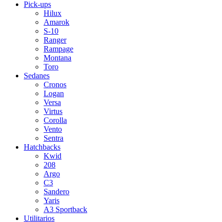
Pick-ups
Hilux
Amarok
S-10
Ranger
Rampage
Montana
Toro
Sedanes
Cronos
Logan
Versa
Virtus
Corolla
Vento
Sentra
Hatchbacks
Kwid
208
Argo
C3
Sandero
Yaris
A3 Sportback
Utilitarios