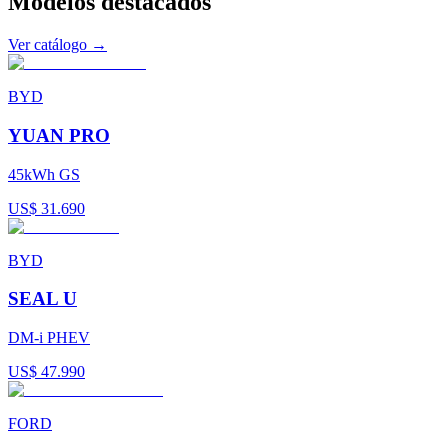
Modelos
destacados
Ver catálogo →
BYD
YUAN PRO
45kWh GS
US$ 31.690
BYD
SEAL U
DM-i PHEV
US$ 47.990
FORD