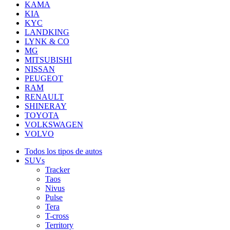
KAMA
KIA
KYC
LANDKING
LYNK & CO
MG
MITSUBISHI
NISSAN
PEUGEOT
RAM
RENAULT
SHINERAY
TOYOTA
VOLKSWAGEN
VOLVO
Todos los tipos de autos
SUVs
Tracker
Taos
Nivus
Pulse
Tera
T-cross
Territory