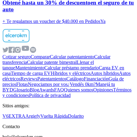
Obtené hasta un
30% de descuento
en el seguro de tu
auto
+ Te regalamos un voucher de
$40.000 en PedidosYa
Cotizar seguro
Comparar
Calcular patentamiento
Calcular
transferencia
Calcular patente bimestral
Llenar el
tanque
Mantenimiento
Calcular préstamo prendario
Carga EV en
casa
Tiempo de carga EV
Híbridos y eléctricos
Autos híbridos
Autos
eléctricos
Reviews
Patentamientos
Catálogo
Financiación
Guía de
precios
Flotas
Negociamos por vos
¿Vendés 0km?
Manejá tu
BYD
Glosario
Blog
Awards
FAQ
Quienes somos
Opiniones
Términos
y condiciones
Política de privacidad
Sitios amigos:
V6
EXTRA
Argiefy
Vuelta Rápida
Dolarito
Contacto
hola@elcerokm.com