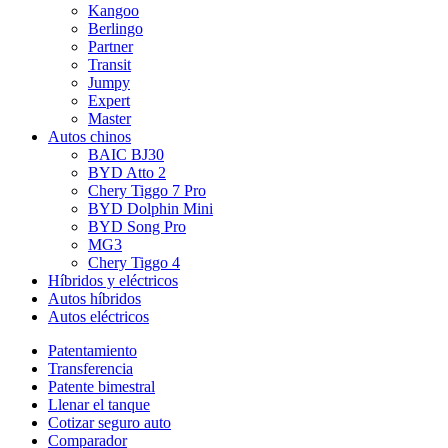
Kangoo
Berlingo
Partner
Transit
Jumpy
Expert
Master
Autos chinos
BAIC BJ30
BYD Atto 2
Chery Tiggo 7 Pro
BYD Dolphin Mini
BYD Song Pro
MG3
Chery Tiggo 4
Híbridos y eléctricos
Autos híbridos
Autos eléctricos
Patentamiento
Transferencia
Patente bimestral
Llenar el tanque
Cotizar seguro auto
Comparador