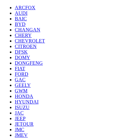
ARCFOX
AUDI
BAIC
BYD
CHANGAN
CHERY
CHEVROLET
CITROEN
DFSK
DOMY
DONGFENG
FIAT
FORD
GAC
GEELY
GWM
HONDA
HYUNDAI
ISUZU
JAC
JEEP
JETOUR
JMC
JMEV