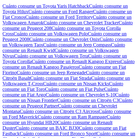
Cuánto consume un
Toyota Yaris Hatchback
Cuánto consume un
Toyota Hilux
Cuánto consume un
Ford Ranger
Cuánto consume un
Fiat Cronos
Cuánto consume un
Ford Territory
Cuánto consume un
Volkswagen Amarok
Cuánto consume un
Chevrolet Tracker
Cuánto
consume un
Peugeot 208
Cuánto consume un
Toyota Corolla
Cross
Cuánto consume un
Volkswagen Polo
Cuánto consume un
Peugeot 2008
Cuánto consume un
Chevrolet Onix
Cuánto consume
un
Volkswagen Taos
Cuánto consume un
Jeep Compass
Cuánto
consume un
Renault Kwid
Cuánto consume un
Volkswagen
Nivus
Cuánto consume un
Volkswagen Tera
Cuánto consume un
Toyota Corolla
Cuánto consume un
Renault Kangoo Express
Cuánto
consume un
Renault Kangoo Pasajeros
Cuánto consume un
Fiat
Fiorino
Cuánto consume un
Jeep Renegade
Cuánto consume un
Citroën Basalt
Cuánto consume un
Fiat Strada
Cuánto consume un
Volkswagen T-Cross
Cuánto consume un
Nissan Kicks
Cuánto
consume un
Fiat Toro
Cuánto consume un
Fiat Pulse
Cuánto
consume un
Fiat Argo
Cuánto consume un
Chevrolet S-10
Cuánto
consume un
Nissan Frontier
Cuánto consume un
Citroën C3
Cuánto
consume un
Peugeot Partner
Cuánto consume un
Chevrolet
Montana
Cuánto consume un
Citroën C3 Aircross
Cuánto consume
un
Ford Maverick
Cuánto consume un
Ram Rampage
Cuánto
consume un
Hyundai HB20
Cuánto consume un
Renault
Duster
Cuánto consume un
BAIC BJ30
Cuánto consume un
Fiat
Fastback
Cuánto consume un
Ford Bronco Sport
Cuánto consume un