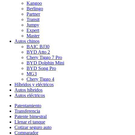
Kangoo
Berlingo
Partner
Transit
Jumpy
Expert
Master
Autos chinos
BAIC BJ30
BYD Atto 2
Chery Tiggo 7 Pro
BYD Dolphin Mini
BYD Song Pro
MG3
Chery Tiggo 4
Híbridos y eléctricos
Autos híbridos
Autos eléctricos
Patentamiento
Transferencia
Patente bimestral
Llenar el tanque
Cotizar seguro auto
Comparador