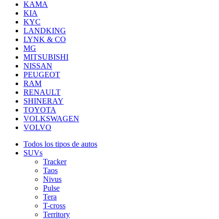
KAMA
KIA
KYC
LANDKING
LYNK & CO
MG
MITSUBISHI
NISSAN
PEUGEOT
RAM
RENAULT
SHINERAY
TOYOTA
VOLKSWAGEN
VOLVO
Todos los tipos de autos
SUVs
Tracker
Taos
Nivus
Pulse
Tera
T-cross
Territory