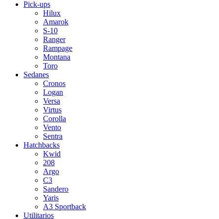
Pick-ups
Hilux
Amarok
S-10
Ranger
Rampage
Montana
Toro
Sedanes
Cronos
Logan
Versa
Virtus
Corolla
Vento
Sentra
Hatchbacks
Kwid
208
Argo
C3
Sandero
Yaris
A3 Sportback
Utilitarios