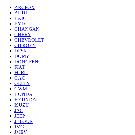
ARCFOX
AUDI
BAIC
BYD
CHANGAN
CHERY
CHEVROLET
CITROEN
DFSK
DOMY
DONGFENG
FIAT
FORD
GAC
GEELY
GWM
HONDA
HYUNDAI
ISUZU
JAC
JEEP
JETOUR
JMC
JMEV